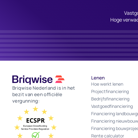
Vastgo
Hoge verwac
Lenen
Hoe werkt lenen
Briqwise Nederland is in het
Projectfinanciering
bezit van een officiële
Bedrijfsfinanciering
vergunning:
Vastgoedfinanciering
Financiering landbouwg
Financiering nieuwbou
Financiering bouwproje
Rente calculator