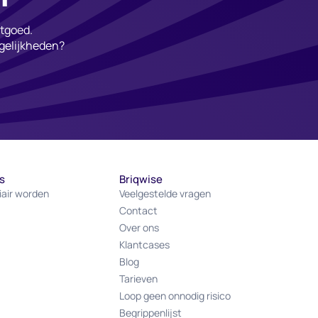
stgoed.
gelijkheden?
s
Briqwise
iair worden
Veelgestelde vragen
Contact
Over ons
Klantcases
Blog
Tarieven
Loop geen onnodig risico
Begrippenlijst