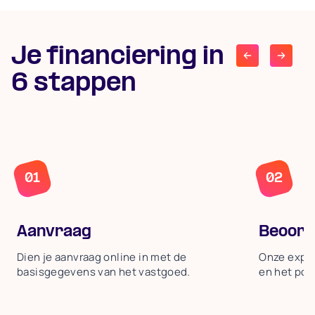
Je financiering in
6 stappen
01
01
01
02
Aanvraag
Beoord
Dien je aanvraag online in met de
Onze exper
basisgegevens van het vastgoed.
en het pot