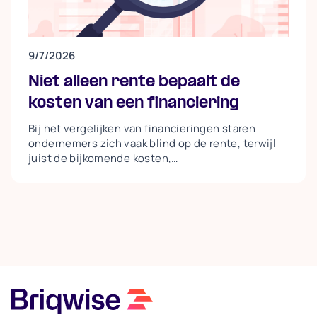
9/7/2026
Niet alleen rente bepaalt de
kosten van een financiering
Bij het vergelijken van financieringen staren
ondernemers zich vaak blind op de rente, terwijl
juist de bijkomende kosten,
aflossingsverplichtingen, taxaties,
afsluitprovisies en verborgen kosten bij
vervroegde aflossing, het totale plaatje bepalen.
Een lagere rente gaat bovendien vaak samen met
strengere voorwaarden en minder flexibiliteit. Aan
de intermediair de taak om een eerlijke
vergelijking te maken waarin álle kosten
meetellen, zodat de ondernemer een keuze maakt
die past bij zijn doel: snelle en flexibele
financiering.