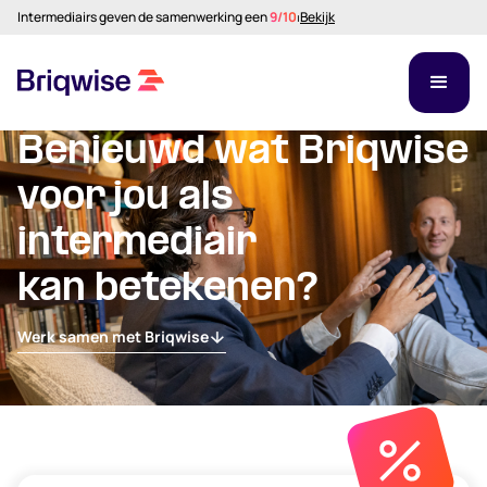
Intermediairs geven de samenwerking een
9/10
⏐
Bekijk
Benieuwd wat Briqwise
voor jou als
intermediair
kan betekenen?
Werk samen met Briqwise