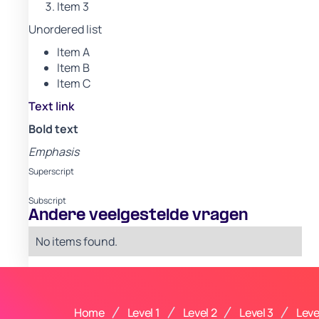
Item 3
Unordered list
Item A
Item B
Item C
Text link
Bold text
Emphasis
Superscript
Subscript
Andere veelgestelde vragen
No items found.
Home
Level 1
Level 2
Level 3
Leve