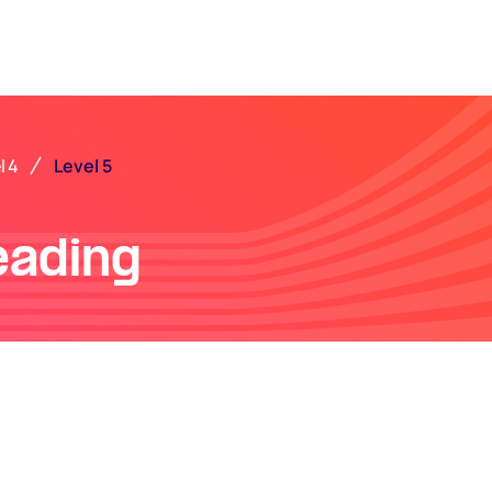
Level 5
l 4
eading