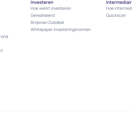
Investeren
Intermediair
Hoe werkt investeren
Hoe intermed
Gerealiseerd
Quickscan
Briqwise Clubdeal
Whitepaper investeringsvormen
rond
w
ct