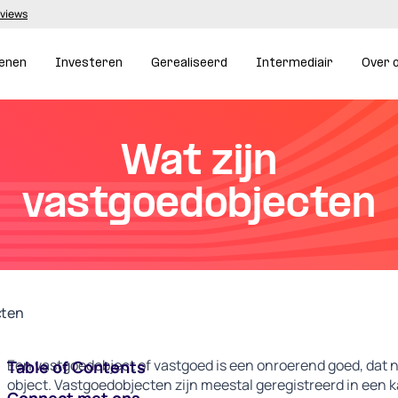
eviews
enen
Investeren
Gerealiseerd
Intermediair
Over 
Wat zijn
vastgoedobjecten
cten
Een vastgoedobject of vastgoed is een onroerend goed, dat n
Table of Contents
object. Vastgoedobjecten zijn meestal geregistreerd in een