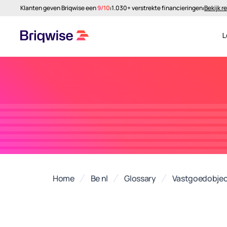
Klanten geven Briqwise een
9/10
⏐
1.030+ verstrekte financieringen
⏐
Bekijk r
L
Home
Be nl
Glossary
Vastgoedobje