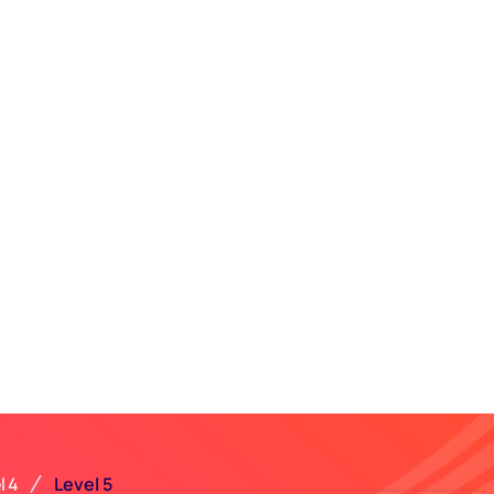
Level 5
l 4