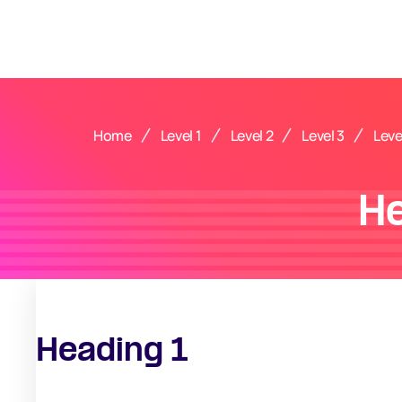
Home
Level 1
Level 2
Level 3
Leve
H
Heading 1