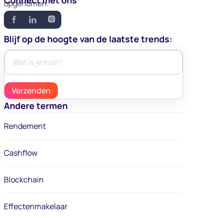
Connect met ons
opgenomen.
Blijf op de hoogte van de laatste trends:
Andere termen
Rendement
Cashflow
Blockchain
Effectenmakelaar