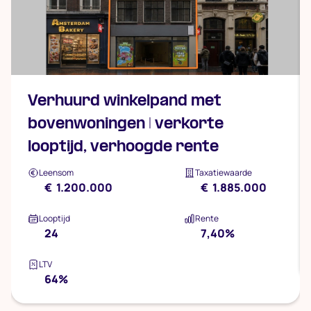
Verhuurd winkelpand met
bovenwoningen | verkorte
looptijd, verhoogde rente
Leensom
Taxatiewaarde
€ 1.200.000
€ 1.885.000
Looptijd
Rente
24
7,40%
LTV
i
64%