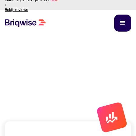
⏐
Bekijk reviews
Vastgoed financieren,
money in motion
Voor ondernemers die willen groeien, investeerders die
rendement zoeken,
en intermediairs die het verschil maken. Briqwise brengt
ze samen.