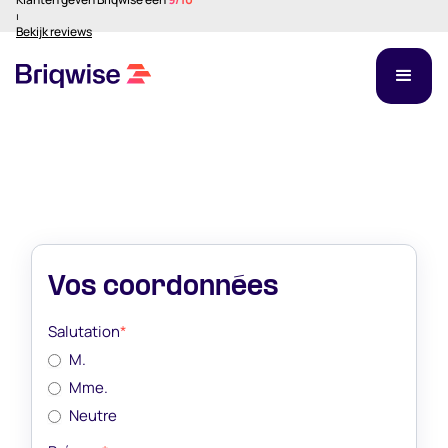
⏐
Bekijk reviews
Vos coordonnées
Salutation
*
M.
Mme.
Neutre