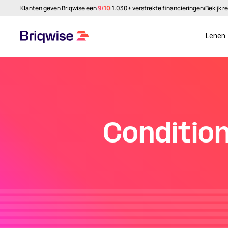
Klanten geven Briqwise een
9/10
⏐
1.030+ verstrekte financieringen
⏐
Bekijk r
Lenen
Conditio