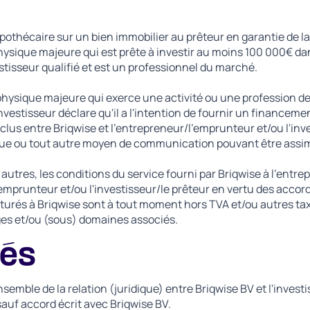
ypothécaire sur un bien immobilier au prêteur en garantie de la
ique majeure qui est prête à investir au moins 100 000€ dan
estisseur qualifié et est un professionnel du marché.
ysique majeure qui exerce une activité ou une profession d
investisseur déclare qu'il a l'intention de fournir un financeme
clus entre Briqwise et l'entrepreneur/l'emprunteur et/ou l'inve
ue ou tout autre moyen de communication pouvant être assimilé
utres, les conditions du service fourni par Briqwise à l'entre
mprunteur et/ou l'investisseur/le prêteur en vertu des accords
facturés à Briqwise sont à tout moment hors TVA et/ou autres
ges et/ou (sous) domaines associés.
tés
semble de la relation (juridique) entre Briqwise BV et l'invest
sauf accord écrit avec Briqwise BV.