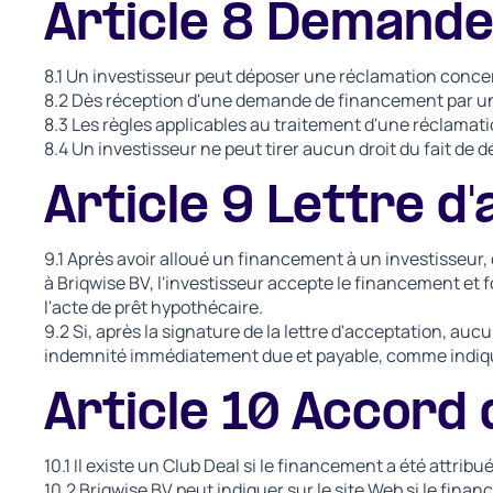
Article 8 Demande
8.1 Un investisseur peut déposer une réclamation concer
8.2 Dès réception d'une demande de financement par un 
8.3 Les règles applicables au traitement d'une réclama
8.4 Un investisseur ne peut tirer aucun droit du fait de
Article 9 Lettre d
9.1 Après avoir alloué un financement à un investisseur,
à Briqwise BV, l'investisseur accepte le financement et 
l'acte de prêt hypothécaire.
9.2 Si, après la signature de la lettre d'acceptation, auc
indemnité immédiatement due et payable, comme indiqué
Article 10 Accord 
10.1 Il existe un Club Deal si le financement a été attribu
10.2 Briqwise BV peut indiquer sur le site Web si le finan