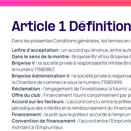
Article 1 Définitio
Dans les présentes Conditions générales, les termes en 
Lettre d'acceptation :
un accord qui énonce, entre autre
Dans le sens de la montre :
Briqwise BV et/ou Briqwise 
Briqwise V :
la société privée à responsabilité limitée B
le numéro 71580867.
Briqwise Administration V :
la société privée à responsa
la Chambre de commerce sous le numéro 71580999.
Réclamation :
l'engagement de l'investisseur à fournir
Offre du club :
Financement fourni conjointement par pl
Accord sur les facteurs :
L'accord conclu entre le prêt
périodique des intérêts et le remboursement du financ
Financement :
le prêt que le prêteur accorde à l'empru
Convention de financement :
l'accord entre l'Emprunt
montant à l'Emprunteur.