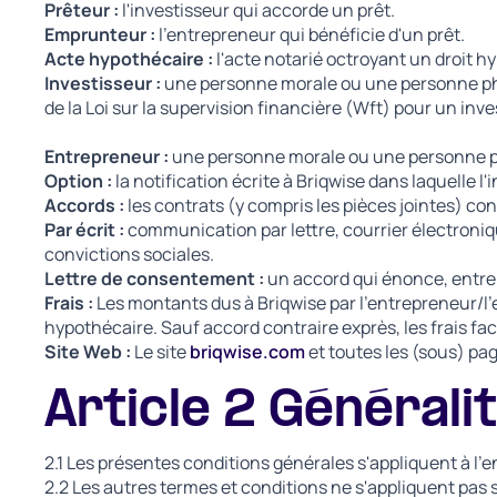
Prêteur :
l'investisseur qui accorde un prêt.
Emprunteur :
l'entrepreneur qui bénéficie d'un prêt.
Acte hypothécaire :
l'acte notarié octroyant un droit h
Investisseur :
une personne morale ou une personne phys
de la Loi sur la supervision financière (Wft) pour un inv
Entrepreneur :
une personne morale ou une personne ph
Option :
la notification écrite à Briqwise dans laquelle l'
Accords :
les contrats (y compris les pièces jointes) con
Par écrit :
communication par lettre, courrier électroniq
convictions sociales.
Lettre de consentement :
un accord qui énonce, entre a
Frais :
Les montants dus à Briqwise par l'entrepreneur/l'e
hypothécaire. Sauf accord contraire exprès, les frais 
Site Web :
Le site
briqwise.com
et toutes les (sous) pa
Article 2 Générali
2.1 Les présentes conditions générales s'appliquent à l'en
2.2 Les autres termes et conditions ne s'appliquent pas 