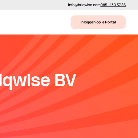
info@briqwise.com
085 - 130 37 86
Inloggen op je Portal
iqwise BV