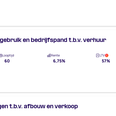
gebruik en bedrijfspand t.b.v. verhuur
Looptijd
Rente
LTV
i
60
6,75%
57%
n t.b.v. afbouw en verkoop