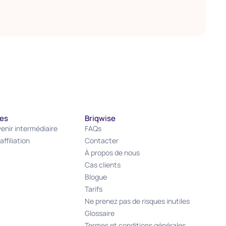
res
Briqwise
nir intermédiaire
FAQs
ffiliation
Contacter
À propos de nous
Cas clients
Blogue
Tarifs
Ne prenez pas de risques inutiles
Glossaire
Termes et conditions générales