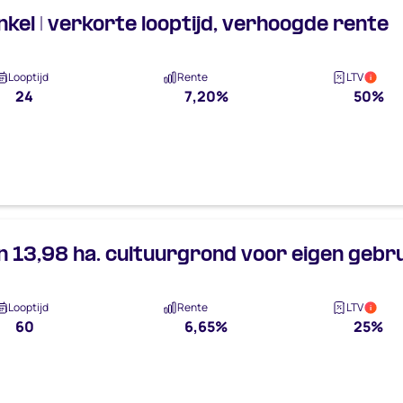
el | verkorte looptijd, verhoogde rente
Looptijd
Rente
LTV
i
24
7,20%
50%
n 13,98 ha. cultuurgrond voor eigen gebr
Looptijd
Rente
LTV
i
60
6,65%
25%