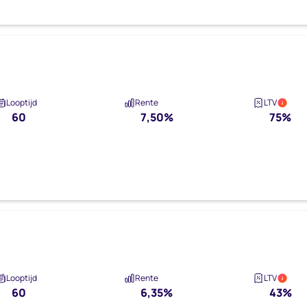
Looptijd
Rente
LTV
i
60
7,50%
75%
Looptijd
Rente
LTV
i
60
6,35%
43%