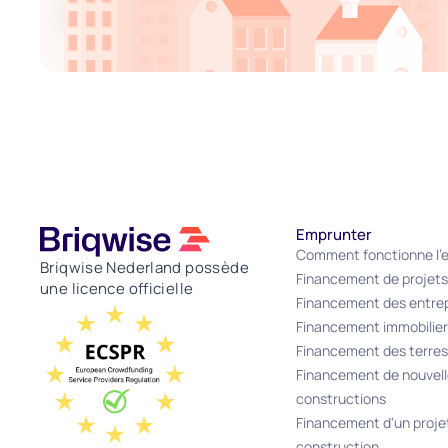
Door je e-mailadres in te vullen, ga je akkoord met onze algemene voorwaarden en 
Emprunter
Comment fonctionne l'
Briqwise Nederland possède
Financement de projets
une licence officielle
Financement des entrep
Financement immobilier
Financement des terres
Financement de nouvel
constructions
Financement d'un proje
construction