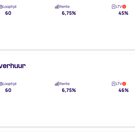
Looptijd
Rente
LTV
i
60
6,75%
45%
 verhuur
Looptijd
Rente
LTV
i
60
6,75%
46%