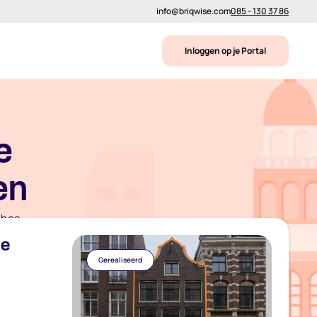
info@briqwise.com
085 - 130 37 86
Inloggen op je Portal
e
en
 hoe
te
Gerealiseerd