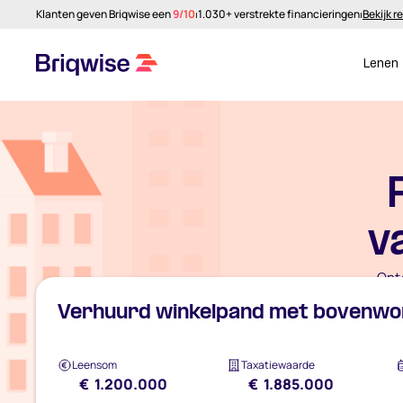
Klanten geven Briqwise een
9/10
⏐
1.030+ verstrekte financieringen
⏐
Bekijk r
Lenen
v
Ont
Verhuurd winkelpand met bovenwoni
Leensom
Taxatiewaarde
€ 1.200.000
€ 1.885.000