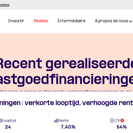
eviews
Investir
Réalisé
Intermédiaire
À propos de nous
Recent gerealiseerd
astgoedfinanciering
dek onze succesvol afgeronde vastgoedfinancieringen en zie
ondernemers en investeerders samen resultaat behalen.
ngen | verkorte looptijd, verhoogde ren
Ontvang nieuwe financieringen als eerste in je inbox
Looptijd
Rente
LTV
i
24
7,40%
64%