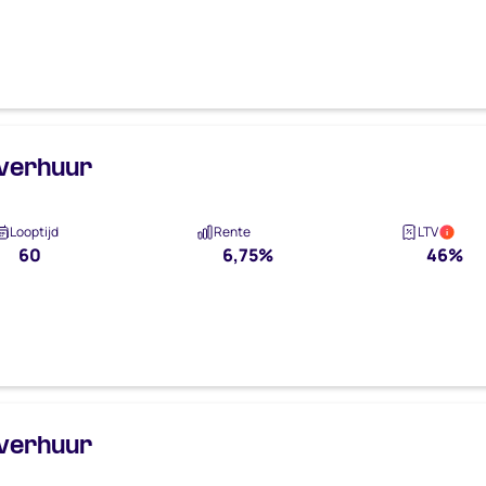
 verhuur
Looptijd
Rente
LTV
i
60
6,75%
46%
 verhuur