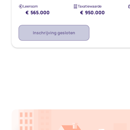
Leensom
Taxatiewaarde
€ 565.000
€ 950.000
Inschrijving gesloten
Blijf op de hoogte