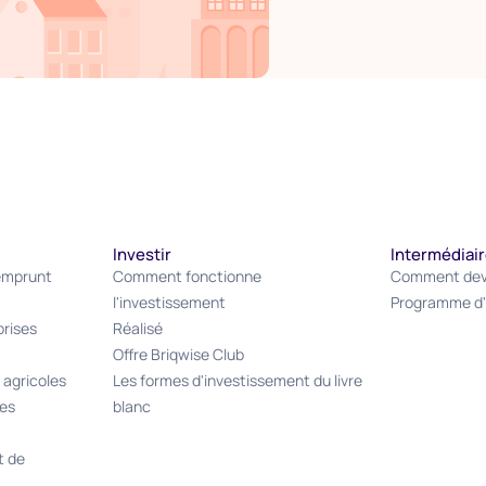
ons privacybeleid.
Investir
Intermédiai
emprunt
Comment fonctionne
Comment deve
l'investissement
Programme d'a
rises
Réalisé
Offre Briqwise Club
 agricoles
Les formes d'investissement du livre
les
blanc
t de