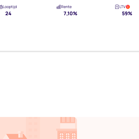
Looptijd
Rente
LTV
i
24
7,10%
59%