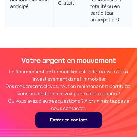
Gratuit
anticipé
totalité ou en
partie (par
anticipation).
Votre argent en mouvement
Le financement de l'immobilier est l'alternative sûre à
l'investissement dans l'immobilier.
Des rendements élevés, tout en maintenant la certitude.
Vous souhaitez en savoir plus sur les options ?
Ou vous avez d'autres questions ? Alors n'hésitez pas à
nous contacter.
Entrez en contact