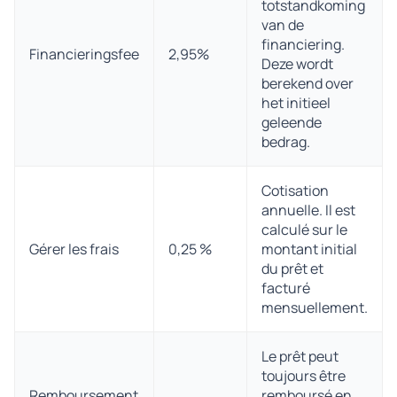
totstandkoming
van de
financiering.
Financieringsfee
2,95%
Deze wordt
berekend over
het initieel
geleende
bedrag.
Cotisation
annuelle. Il est
calculé sur le
Gérer les frais
0,25 %
montant initial
du prêt et
facturé
mensuellement.
Le prêt peut
toujours être
Remboursement
remboursé en