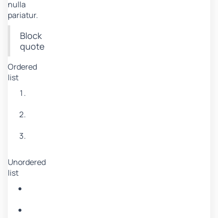
nulla
pariatur.
Block
quote
Ordered
list
Item
1
Item
2
Item
3
Unordered
list
Item
A
Item