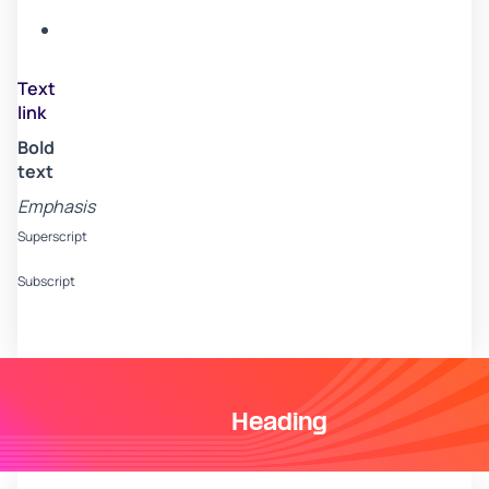
B
Item
C
Text
link
Bold
text
Emphasis
Superscript
Subscript
Heading