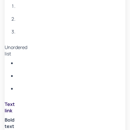
Item
1
Item
2
Item
3
Unordered
list
Item
A
Item
B
Item
C
Text
link
Bold
text