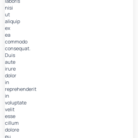
laboris
nisi
ut
aliquip
ex
ea
commodo
consequat.
Duis
aute
irure
dolor
in
reprehenderit
in
voluptate
velit
esse
cillum
dolore
eu