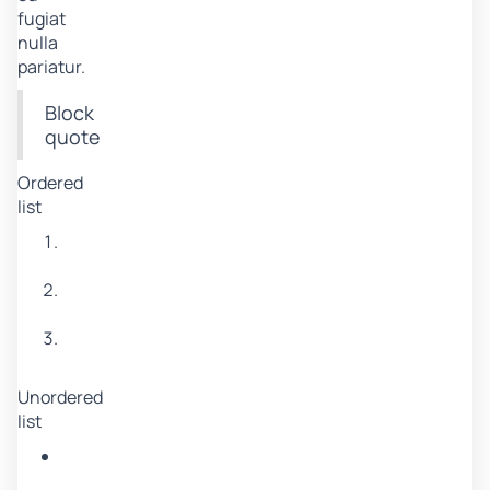
fugiat
nulla
pariatur.
Block
quote
Ordered
list
Item
1
Item
2
Item
3
Unordered
list
Item
A