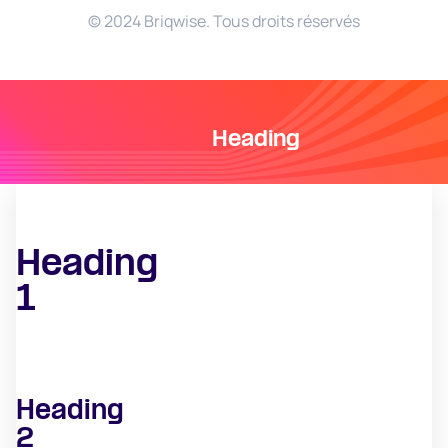
© 2024 Briqwise. Tous droits réservés
Heading
Heading
1
Heading
2