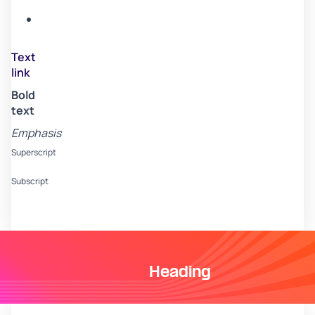
B
Item
C
Text
link
Bold
text
Emphasis
Superscript
Subscript
Heading