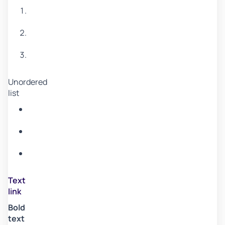
Item
1
Item
2
Item
3
Unordered
list
Item
A
Item
B
Item
C
Text
link
Bold
text