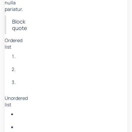
nulla
pariatur.
Block
quote
Ordered
list
Item
1
Item
2
Item
3
Unordered
list
Item
A
Item