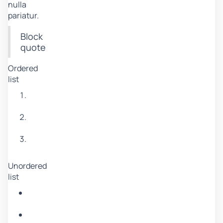
nulla
pariatur.
Block
quote
Ordered
list
Item
1
Item
2
Item
3
Unordered
list
Item
A
Item