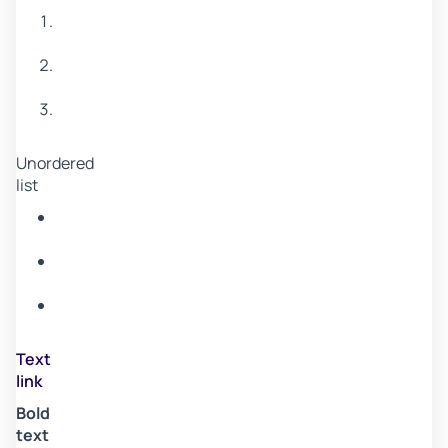
Item
1
Item
2
Item
3
Unordered
list
Item
A
Item
B
Item
C
Text
link
Bold
text