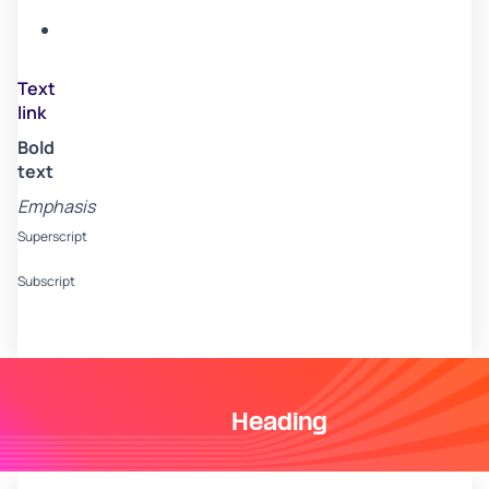
B
Item
C
Text
link
Bold
text
Emphasis
Superscript
Subscript
Heading