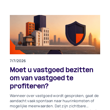
maar achter die structuur schuilt een belangrijk
begrip dat bepalend is voor het risicoprofiel van
elke vastgoedfinanciering: de Loan-to-Value
(LTV).
7/7/2026
Moet u vastgoed bezitten
om van vastgoed te
profiteren?
Wanneer over vastgoed wordt gesproken, gaat de
aandacht vaak spontaan naar huurinkomsten of
mogelijke meerwaarden. Dat zijn zichtbare