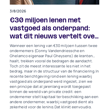
3/8/2026
€30 miljoen lenen met
vastgoed als onderpand:
wat dit nieuws vertelt over
private credit en waarom
Wanneer een lening van €30 miljoen tussen twee
ondernemers (Conny Vandendriessche en
de Loan-to-Value zo
Ghelamco eigenaar Paul Gheysens) de kranten
belangrijk is
haalt, trekken vooral de bedragen de aandacht.
Toch zit de meest interessante les niet in het
bedrag, maar in de structuur van de financiering.In
recente berichtgeving rond een lening waarbij
vastgoed als onderpand werd ingezet, zien we
een principe dat al jarenlang wordt toegepast
binnen de wereld van private credit: een
ondernemer stelt kapitaal ter beschikking aan een
andere ondernemer, waarbij vastgoed dient als
zekerheid voor de lening.Dat klinkt eenvoudig,