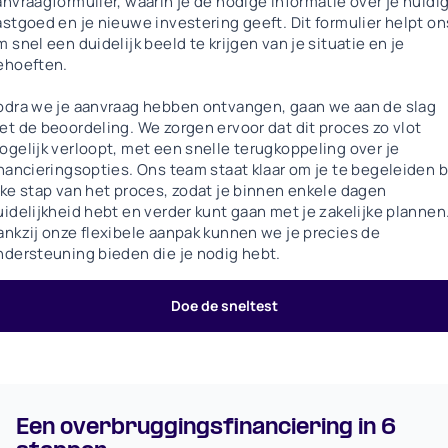
anvraagformulier, waarin je de nodige informatie over je huidi
astgoed en je nieuwe investering geeft. Dit formulier helpt on
 snel een duidelijk beeld te krijgen van je situatie en je
ehoeften.
odra we je aanvraag hebben ontvangen, gaan we aan de slag
et de beoordeling. We zorgen ervoor dat dit proces zo vlot
ogelijk verloopt, met een snelle terugkoppeling over je
inancieringsopties. Ons team staat klaar om je te begeleiden b
lke stap van het proces, zodat je binnen enkele dagen
uidelijkheid hebt en verder kunt gaan met je zakelijke plannen
ankzij onze flexibele aanpak kunnen we je precies de
ndersteuning bieden die je nodig hebt.
Doe de sneltest
Een overbruggingsfinanciering in 6