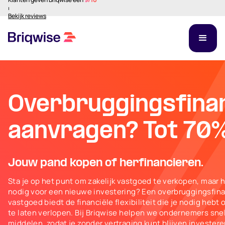
⏐
Bekijk reviews
Overbruggingsfina
aanvragen? Tot 70%
Jouw pand kopen of herfinancieren.
Sta je op het punt om zakelijk vastgoed te verkopen, maar he
nodig voor een nieuwe investering? Een overbruggingsfinan
vastgoed biedt de financiële flexibiliteit die je nodig hebt
te laten verlopen. Bij Briqwise helpen we ondernemers sn
middelen, zodat je zonder vertraging kunt blijven invester