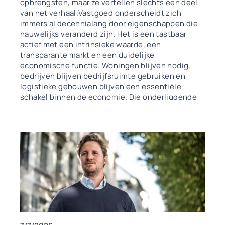
opbrengsten, maar ze vertellen slechts een deel
van het verhaal.Vastgoed onderscheidt zich
immers al decennialang door eigenschappen die
nauwelijks veranderd zijn. Het is een tastbaar
actief met een intrinsieke waarde, een
transparante markt en een duidelijke
economische functie. Woningen blijven nodig,
bedrijven blijven bedrijfsruimte gebruiken en
logistieke gebouwen blijven een essentiële
schakel binnen de economie. Die onderliggende
vraag maakt vastgoed minder afhankelijk van
tijdelijke markttrends dan veel andere
activaklassen.Daarnaast is vastgoed relatief
eenvoudig te waarderen. In tegenstelling tot veel
financiële producten bestaan er voldoende
referentiepunten om de waarde van een pand
objectief te benaderen. Verkoopprijzen van
vergelijkbare gebouwen, locatie, bestemming en
staat van onderhoud maken het mogelijk om een
onderbouwde inschatting te maken van de
marktwaarde. Net die transparantie verklaart
waarom vastgoed voor veel beleggers nog steeds