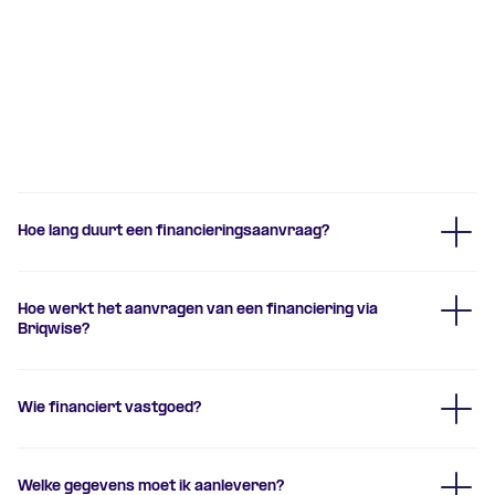
Veelgestelde vragen over
nieuwbouw financiering
Hoe lang duurt een financieringsaanvraag?
Hoe werkt het aanvragen van een financiering via
Briqwise?
aanvraagformulier.
Wie financiert vastgoed?
aanvraagformulier
Welke gegevens moet ik aanleveren?