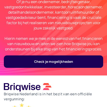
Of je nu een ondernemer, bedrijfseigenaar,
vastgoedontwikkelaar, investeerder, horecaondernemer,
detailhandelsondernemer, kantoorruimtehuurder of
vastgoedadviseur bent, financiering is vaak de cruciale
factor bij het realiseren van nieuwbouwprojecten voor
jouw zakelijk vastgoed.
Hierin nemen we je mee in de wereld van het financieren
van nieuwbouw en laten we zien hoe Briqwise jou kan
ondersteunen bij elke stap van het financieringsproces.
Check je mogelijkheden
Briqwise Nederland is in het bezit van een officiële
vergunning: