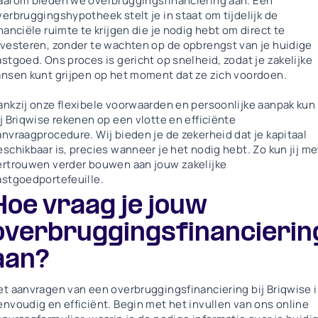
aarom bieden we overbruggingsfinanciering aan. Een
verbruggingshypotheek stelt je in staat om tijdelijk de
inanciële ruimte te krijgen die je nodig hebt om direct te
nvesteren, zonder te wachten op de opbrengst van je huidige
astgoed. Ons proces is gericht op snelheid, zodat je zakelijke
ansen kunt grijpen op het moment dat ze zich voordoen.
ankzij onze flexibele voorwaarden en persoonlijke aanpak kun 
ij Briqwise rekenen op een vlotte en efficiënte
anvraagprocedure. Wij bieden je de zekerheid dat je kapitaal
eschikbaar is, precies wanneer je het nodig hebt. Zo kun jij me
ertrouwen verder bouwen aan jouw zakelijke
astgoedportefeuille.
Hoe vraag je jouw
overbruggingsfinancierin
aan?
et aanvragen van een overbruggingsfinanciering bij Briqwise i
envoudig en efficiënt. Begin met het invullen van ons online