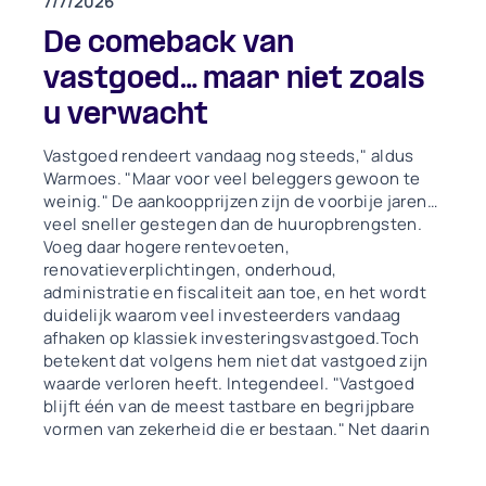
7/7/2026
één van de meest begrijpbare vormen van
De comeback van
vermogen blijft.Met andere woorden: de
eigenschappen die vastgoed jarenlang
vastgoed… maar niet zoals
aantrekkelijk maakten, zijn grotendeels dezelfde
u verwacht
gebleven. Wat veranderde, is de manier waarop
beleggers die eigenschappen vandaag willen
Vastgoed rendeert vandaag nog steeds," aldus
benutten.
Warmoes. "Maar voor veel beleggers gewoon te
weinig." De aankoopprijzen zijn de voorbije jaren
veel sneller gestegen dan de huuropbrengsten.
Voeg daar hogere rentevoeten,
renovatieverplichtingen, onderhoud,
administratie en fiscaliteit aan toe, en het wordt
duidelijk waarom veel investeerders vandaag
afhaken op klassiek investeringsvastgoed.Toch
betekent dat volgens hem niet dat vastgoed zijn
waarde verloren heeft. Integendeel. "Vastgoed
blijft één van de meest tastbare en begrijpbare
vormen van zekerheid die er bestaan." Net daarin
schuilt volgens Warmoes de echte comeback van
vastgoed.