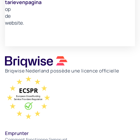
tarievenpagina
op
de
website.
Briqwise Nederland possède une licence officielle
Emprunter
Comment fonctionne l'emprunt