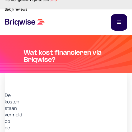
⏐
Bekijk reviews
Wat kost financieren via
Briqwise?
De
kosten
staan
vermeld
op
de