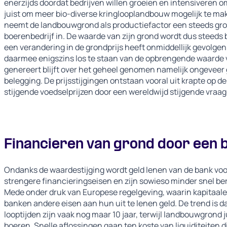
enerzijds doordat bedrijven willen groeien en intensiveren om
juist om meer bio-diverse kringlooplandbouw mogelijk te make
neemt de landbouwgrond als productiefactor een steeds gro
boerenbedrijf in. De waarde van zijn grond wordt dus steeds
een verandering in de grondprijs heeft onmiddellijk gevolgen v
daarmee enigszins los te staan van de opbrengende waarde 
genereert blijft over het geheel genomen namelijk ongeveer 
belegging. De prijsstijgingen ontstaan vooral uit krapte op de
stijgende voedselprijzen door een wereldwijd stijgende vraa
Financieren van grond door een 
Ondanks de waardestijging wordt geld lenen van de bank voor
strengere financieringseisen en zijn sowieso minder snel be
Mede onder druk van Europese regelgeving, waarin kapitaalei
banken andere eisen aan hun uit te lenen geld. De trend is 
looptijden zijn vaak nog maar 10 jaar, terwijl landbouwgrond 
boeren. Snelle aflossingen gaan ten koste van liquiditeiten di