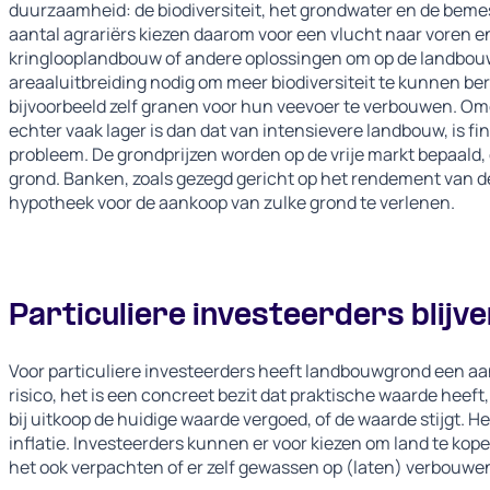
duurzaamheid: de biodiversiteit, het grondwater en de bem
aantal agrariërs kiezen daarom voor een vlucht naar voren e
kringlooplandbouw of andere oplossingen om op de landbouwtr
areaaluitbreiding nodig om meer biodiversiteit te kunnen be
bijvoorbeeld zelf granen voor hun veevoer te verbouwen. O
echter vaak lager is dan dat van intensievere landbouw, is fi
probleem. De grondprijzen worden op de vrije markt bepaald, 
grond. Banken, zoals gezegd gericht op het rendement van de
hypotheek voor de aankoop van zulke grond te verlenen.
Particuliere investeerders blij
Voor particuliere investeerders heeft landbouwgrond een aan
risico, het is een concreet bezit dat praktische waarde heef
bij uitkoop de huidige waarde vergoed, of de waarde stijgt. 
inflatie. Investeerders kunnen er voor kiezen om land te ko
het ook verpachten of er zelf gewassen op (laten) verbouwe