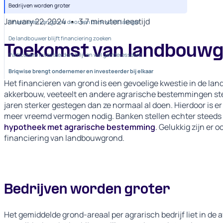
Bedrijven worden groter
January 22, 2024
•
3.7
minuten leestijd
Financieren van grond door een bank wordt lastiger
De landbouwer blijft financiering zoeken
Toekomst van landbouw
Particuliere investeerders blijven wel geïnteresseerd
Briqwise brengt ondernemer en investeerder bij elkaar
Het financieren van grond is een gevoelige kwestie in de la
akkerbouw, veeteelt en andere agrarische bestemmingen steed
jaren sterker gestegen dan ze normaal al doen. Hierdoor is er
meer vreemd vermogen nodig. Banken stellen echter steeds 
hypotheek met agrarische bestemming
. Gelukkig zijn er 
financiering van landbouwgrond.
Bedrijven worden groter
Het gemiddelde grond-areaal per agrarisch bedrijf liet in de a