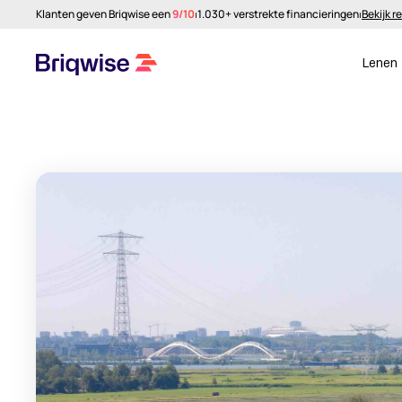
Klanten geven Briqwise een
9/10
⏐
1.030+ verstrekte financieringen
⏐
Bekijk r
Lenen