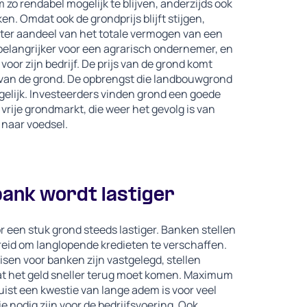
 zo rendabel mogelijk te blijven, anderzijds ook
n. Omdat ook de grondprijs blijft stijgen,
ter aandeel van het totale vermogen van een
 belangrijker voor een agrarisch ondernemer, en
oor zijn bedrijf. De prijs van de grond komt
van de grond. De opbrengst die landbouwgrond
gelijk. Investeerders vinden grond een goede
 vrije grondmarkt, die weer het gevolg is van
g naar voedsel.
bank wordt lastiger
 een stuk grond steeds lastiger. Banken stellen
reid om langlopende kredieten te verschaffen.
sen voor banken zijn vastgelegd, stellen
dat het geld sneller terug moet komen. Maximum
juist een kwestie van lange adem is voor veel
e nodig zijn voor de bedrijfsvoering. Ook