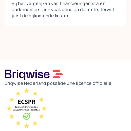
Bij het vergelijken van financieringen staren
ondernemers zich vaak blind op de rente, terwijl
juist de bijkomende kosten,
aflossingsverplichtingen, taxaties,
afsluitprovisies en verborgen kosten bij
vervroegde aflossing, het totale plaatje bepalen.
Een lagere rente gaat bovendien vaak samen met
strengere voorwaarden en minder flexibiliteit. Aan
de intermediair de taak om een eerlijke
vergelijking te maken waarin álle kosten
meetellen, zodat de ondernemer een keuze maakt
die past bij zijn doel: snelle en flexibele
financiering.
Briqwise Nederland possède une licence officielle