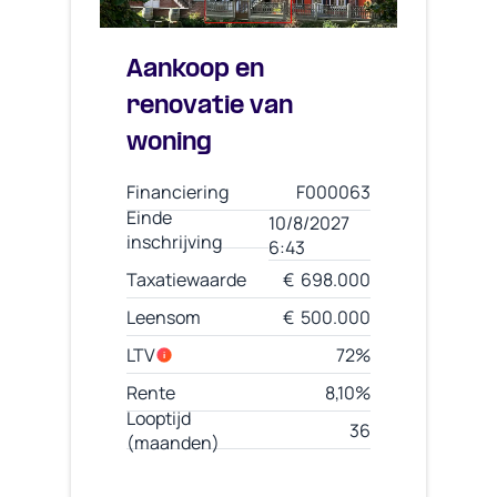
Aankoop en
renovatie van
woning
Financiering
F000063
Einde
10/8/2027
inschrijving
6:43
Taxatiewaarde
€ 698.000
Leensom
€ 500.000
LTV
72%
i
Rente
8,10%
Looptijd
36
(maanden)