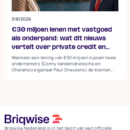
3/8/2026
€30 miljoen lenen met vastgoed
als onderpand: wat dit nieuws
vertelt over private credit en
waarom de Loan-to-Value zo
Wanneer een lening van €30 miljoen tussen twee
ondernemers (Conny Vandendriessche en
belangrijk is
Ghelamco eigenaar Paul Gheysens) de kranten
haalt, trekken vooral de bedragen de aandacht.
Toch zit de meest interessante les niet in het
bedrag, maar in de structuur van de financiering.In
recente berichtgeving rond een lening waarbij
vastgoed als onderpand werd ingezet, zien we
een principe dat al jarenlang wordt toegepast
binnen de wereld van private credit: een
ondernemer stelt kapitaal ter beschikking aan een
andere ondernemer, waarbij vastgoed dient als
Briqwise Nederland is in het bezit van een officiële