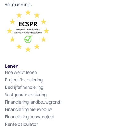
zekerheid voor de lening.Dat klinkt eenvoudig,
vergunning:
maar achter die structuur schuilt een belangrijk
begrip dat bepalend is voor het risicoprofiel van
elke vastgoedfinanciering: de Loan-to-Value
(LTV).
Lenen
Hoe werkt lenen
Projectfinanciering
Bedrijfsfinanciering
Vastgoedfinanciering
Financiering landbouwgrond
Financiering nieuwbouw
Financiering bouwproject
Rente calculator