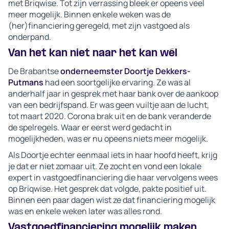
met Briqwise. Tot zijn verrassing bleek er opeens veel
meer mogelijk. Binnen enkele weken was de
(her)financiering geregeld, met zijn vastgoed als
onderpand.
Van het kan niet naar het kan wél
De Brabantse
onderneemster Doortje Dekkers-
Putmans
had een soortgelijke ervaring. Ze was al
anderhalf jaar in gesprek met haar bank over de aankoop
van een bedrijfspand. Er was geen vuiltje aan de lucht,
tot maart 2020. Corona brak uit en de bank veranderde
de spelregels. Waar er eerst werd gedacht in
mogelijkheden, was er nu opeens niets meer mogelijk.
Als Doortje echter eenmaal iets in haar hoofd heeft, krijg
je dat er niet zomaar uit. Ze zocht en vond een lokale
expert in vastgoedfinanciering die haar vervolgens wees
op Briqwise. Het gesprek dat volgde, pakte positief uit.
Binnen een paar dagen wist ze dat financiering mogelijk
was en enkele weken later was alles rond.
Vastgoedfinanciering mogelijk maken