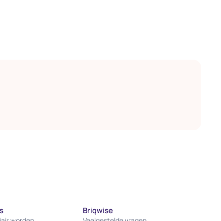
s
Briqwise
iair worden
Veelgestelde vragen