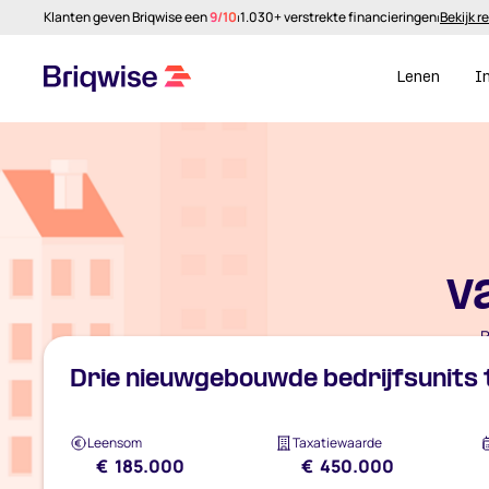
Klanten geven Briqwise een
9/10
⏐
1.030+ verstrekte financieringen
⏐
Bekijk r
Lenen
I
v
B
Drie nieuwgebouwde bedrijfsunits t
Leensom
Taxatiewaarde
€ 185.000
€ 450.000