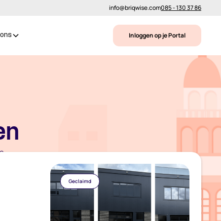
info@briqwise.com
085 - 130 37 86
Inloggen op je Portal
 ons
en
je
Geclaimd