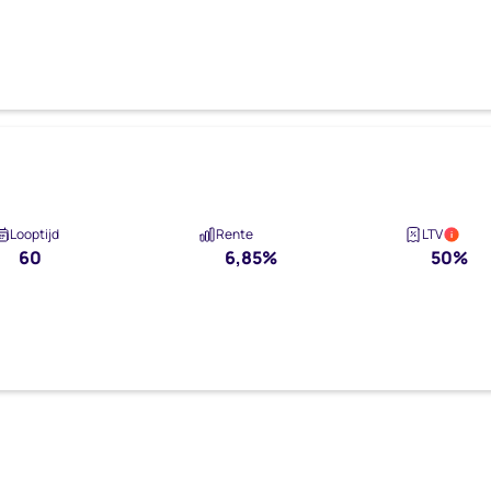
Looptijd
Rente
LTV
i
60
6,85%
50%