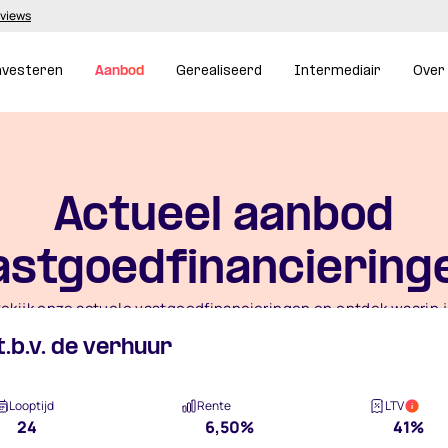
eviews
nvesteren
Aanbod
Gerealiseerd
Intermediair
Over
Actueel aanbod
astgoedfinanciering
ekijk onze actuele vastgoedfinancieringen en ontdek waarin 
vandaag kunt investeren.
.b.v. de verhuur
Bekijk het aanbod
Looptijd
Rente
LTV
i
24
6,50%
41%