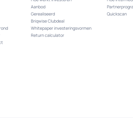
Aanbod
Partnerprog
Gerealiseerd
Quickscan
Briqwise Clubdeal
rond
Whitepaper investeringsvormen
w
Return calculator
ct