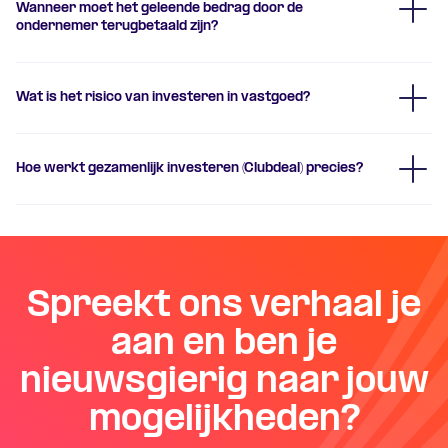
Wanneer moet het geleende bedrag door de
ondernemer terugbetaald zijn?
Wat is het risico van investeren in vastgoed?
Hoe werkt gezamenlijk investeren (Clubdeal) precies?
Spreekt ons verhaal je
Bedrag van de lening:
Dit risico wordt
aan en ben je
beperkt door het eerste recht van
hypotheek op het gefinancierde vastgoed.
nieuwsgierig naar jouw
Daardoor heb je het recht van parate
executie wanneer de ondernemer niet aan
mogelijkheden?
zijn verplichtingen voldoet. Van belang is