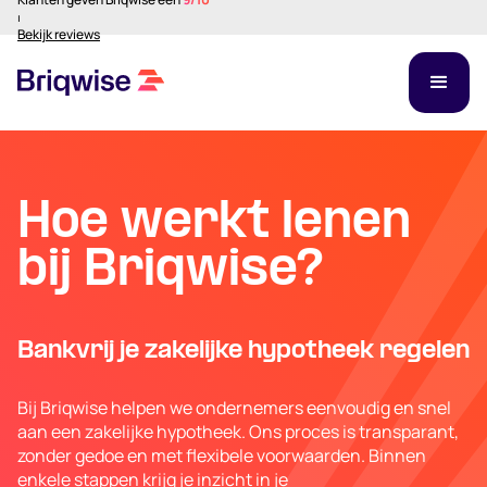
⏐
Bekijk reviews
Hoe werkt lenen
bij Briqwise?
Bankvrij je zakelijke hypotheek regelen
Bij Briqwise helpen we ondernemers eenvoudig en snel
aan een zakelijke hypotheek. Ons proces is transparant,
zonder gedoe en met flexibele voorwaarden. Binnen
enkele stappen krijg je inzicht in je