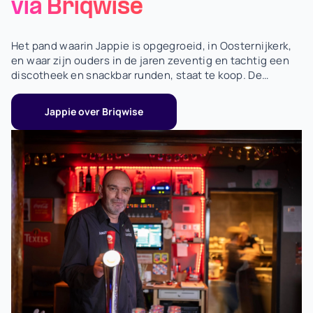
via Briqwise
Het pand waarin Jappie is opgegroeid, in Oosternijkerk,
en waar zijn ouders in de jaren zeventig en tachtig een
discotheek en snackbar runden, staat te koop. De
beslissing is genomen: hier gaan ze hun droom
verwezenlijken.
Jappie over Briqwise