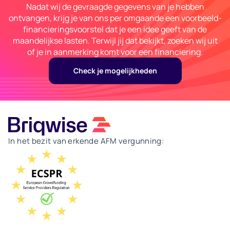
dat de opbrengst van de executie in dat
Nadat wij de gevraagde gegevens van je hebben
geval hoger is dan de uitstaande leensom.
ontvangen, krijg je van ons per omgaande een voorbeeld-
Daarom is de LTV maximaal 75% en hechten
financieringsvoorstel dat je een idee geeft van de
we veel waarde aan de beoordeling van de
maandelijkse lasten. Terwijl jij dat bekijkt, zoeken wij uit
waarde van het vastgoed door
of je in aanmerking komt voor een financiering.
onafhankelijke taxateurs.
Maandelijkse termijnen:
Dit risico wordt
Check je mogelijkheden
beperkt door de kwaliteit van de
ondernemer te beoordelen op basis van
track-record en financials. Door het sluiten
van een factorovereenkomst garandeert
Briqwise als extra bescherming de betaling
van de maandelijkse termijnen. Zelfs als de
In het bezit van erkende AFM vergunning:
ondernemer niet aan zijn verplichtingen
voldoet.