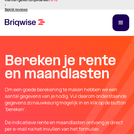
⏐
Bekijk reviews
Bereken je rente
en maandlasten
Om een goede berekening te maken hebben we een
aantal gegevens van je nodig. Vul daarom onderstaande
gegevens zo nauwkeurig mogelijk in en klik op de button
‘bereken’.
De indicatieve rente en maandlasten ontvang je direct
per e-mail na het invullen van het formulier.