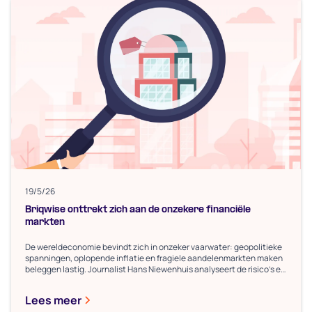
19/5/26
Briqwise onttrekt zich aan de onzekere financiële
markten
De wereldeconomie bevindt zich in onzeker vaarwater: geopolitieke
spanningen, oplopende inflatie en fragiele aandelenmarkten maken
beleggen lastig. Journalist Hans Niewenhuis analyseert de risico's en
plaatst vraagtekens bij de houdbaarheid van huidige koersniveaus.
Vastgoed blijkt in dit klimaat een concreet en stabiel alternatief.
Lees meer