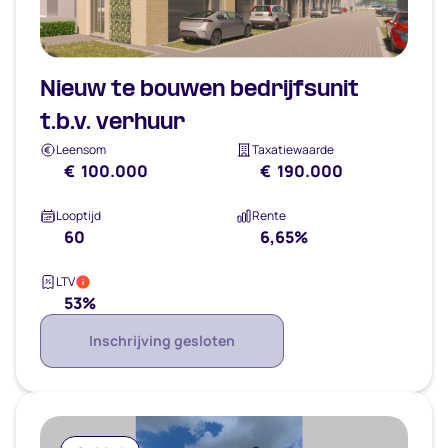
Nieuw te bouwen bedrijfsunit
t.b.v. verhuur
Leensom
Taxatiewaarde
€ 100.000
€ 190.000
Looptijd
Rente
60
6,65%
LTV
i
53%
Inschrijving gesloten