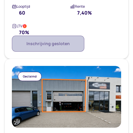
Looptijd
Rente
60
7,40%
LTV
i
70%
Inschrijving gesloten
Geclaimd