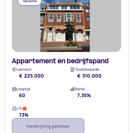
Geclaimd
Appartement en bedrijfspand
Leensom
Taxatiewaarde
€ 225.000
€ 310.000
Looptijd
Rente
60
7,35%
LTV
i
73%
Inschrijving gesloten