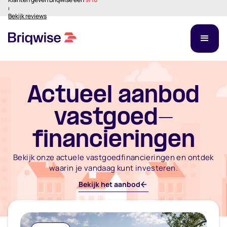
⏐
Bekijk reviews
Actueel aanbod
vastgoed-
financieringen
Bekijk onze actuele vastgoedfinancieringen en ontdek
waarin je vandaag kunt investeren.
Bekijk het aanbod