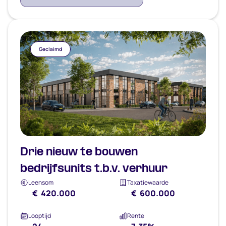
Geclaimd
Drie nieuw te bouwen
bedrijfsunits t.b.v. verhuur
Leensom
Taxatiewaarde
€ 420.000
€ 600.000
Looptijd
Rente