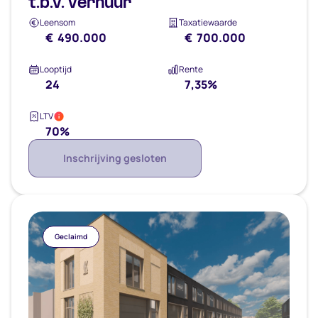
t.b.v. verhuur
Leensom
Taxatiewaarde
€ 490.000
€ 700.000
Looptijd
Rente
24
7,35%
LTV
i
70%
Inschrijving gesloten
Geclaimd