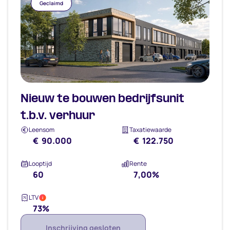
Geclaimd
Nieuw te bouwen bedrijfsunit
t.b.v. verhuur
Leensom
Taxatiewaarde
€ 90.000
€ 122.750
Looptijd
Rente
60
7,00%
LTV
i
73%
Inschrijving gesloten