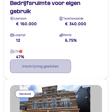
Bedrijfsruimte voor eigen
gebruik
Leensom
Taxatiewaarde
€ 160.000
€ 340.000
Looptijd
Rente
12
6,75%
LTV
i
47%
Inschrijving gesloten
Geclaimd