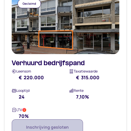
Geclaimd
Verhuurd bedrijfspand
Leensom
Taxatiewaarde
€ 220.000
€ 315.000
Looptijd
Rente
24
7,10%
LTV
i
70%
Inschrijving gesloten