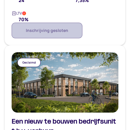
24
7,35%
LTV
i
70%
Inschrijving gesloten
Geclaimd
Een nieuw te bouwen bedrijfsunit