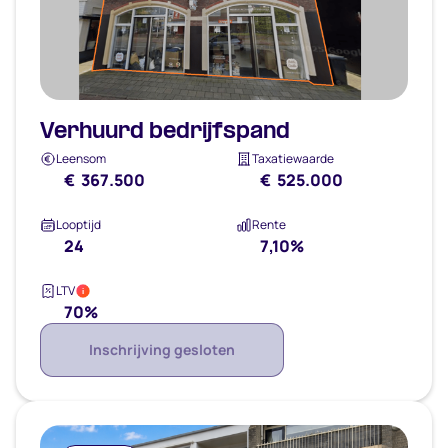
Verhuurd bedrijfspand
Leensom
Taxatiewaarde
€ 367.500
€ 525.000
Looptijd
Rente
24
7,10%
LTV
i
70%
Inschrijving gesloten