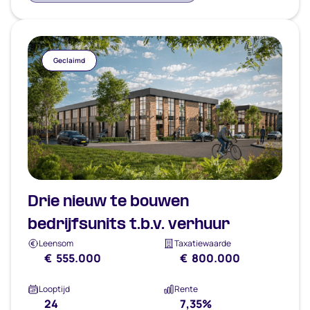
Geclaimd
Drie nieuw te bouwen
bedrijfsunits t.b.v. verhuur
Leensom
Taxatiewaarde
€ 555.000
€ 800.000
Looptijd
Rente
24
7,35%