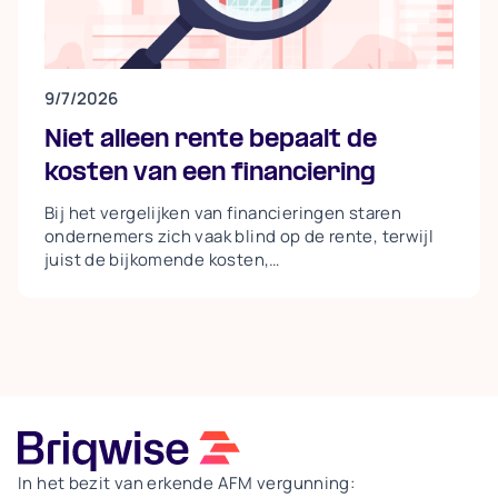
9/7/2026
Niet alleen rente bepaalt de
kosten van een financiering
Bij het vergelijken van financieringen staren
ondernemers zich vaak blind op de rente, terwijl
juist de bijkomende kosten,
aflossingsverplichtingen, taxaties,
afsluitprovisies en verborgen kosten bij
vervroegde aflossing, het totale plaatje bepalen.
Een lagere rente gaat bovendien vaak samen met
strengere voorwaarden en minder flexibiliteit. Aan
de intermediair de taak om een eerlijke
vergelijking te maken waarin álle kosten
meetellen, zodat de ondernemer een keuze maakt
die past bij zijn doel: snelle en flexibele
In het bezit van erkende AFM vergunning:
financiering.