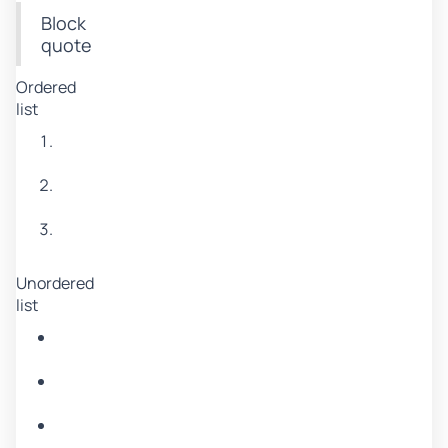
Block
quote
Ordered
list
Item
1
Item
2
Item
3
Unordered
list
Item
A
Item
B
Item
C