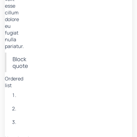
esse
cillum
dolore
eu
fugiat
nulla
pariatur.
Block
quote
Ordered
list
Item
1
Item
2
Item
3