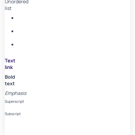
Unordered
list
Item
A
Item
B
Item
C
Text
link
Bold
text
Emphasis
Superscript
Subscript