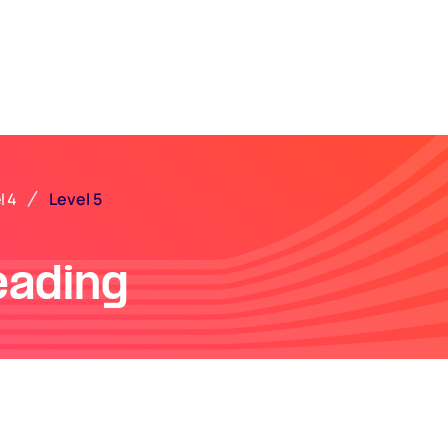
Level 5
l 4
eading