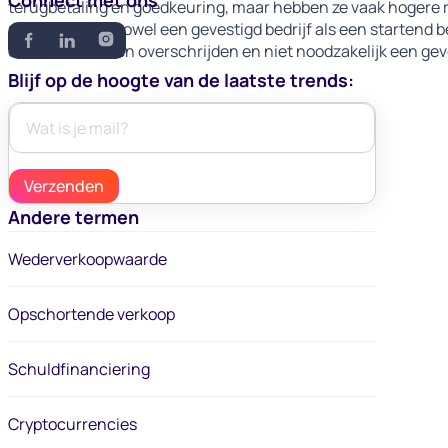
Connect met ons
terugbetaling en goedkeuring, maar hebben ze vaak hogere 
nodig zijn voor zowel een gevestigd bedrijf als een startend
een bank kunnen overschrijden en niet noodzakelijk een gev
Blijf op de hoogte van de laatste trends:
Andere termen
Wederverkoopwaarde
Opschortende verkoop
Schuldfinanciering
Cryptocurrencies