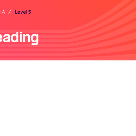
Level 5
l 4
eading