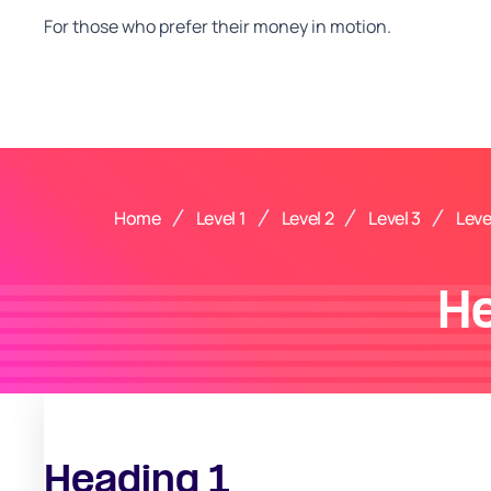
For those who prefer their money in motion.
Home
Level 1
Level 2
Level 3
Leve
H
Heading 1