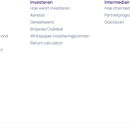
Investeren
Intermediair
Hoe werkt investeren
Hoe intermed
Aanbod
Partnerprog
Gerealiseerd
Quickscan
Briqwise Clubdeal
rond
Whitepaper investeringsvormen
w
Return calculator
ct