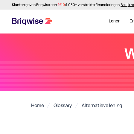
Klanten geven Briqwise een
9/10
⏐
1.030+ verstrekte financieringen
⏐
Bekijk r
Lenen
I
W
Home
Glossary
Alternatieve lening