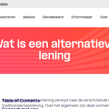
eviews
nvesteren
Aanbod
Gerealiseerd
Intermediair
Over
at is een alternatie
lening
Alternatieve kredietverlening verwijst naar de verschillende
Table of Contents
traditionele banklening. Over het algemeen zijn deze vormen