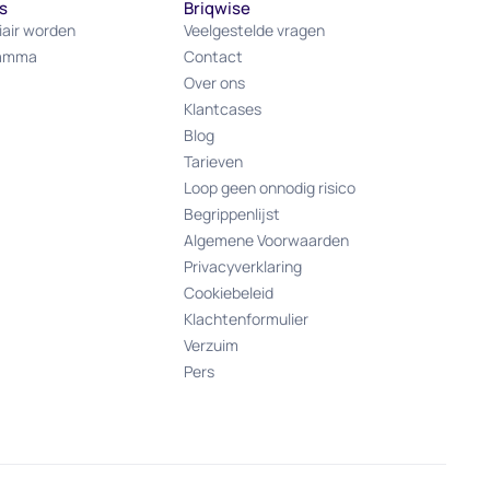
s
Briqwise
iair worden
Veelgestelde vragen
ramma
Contact
Over ons
Klantcases
Blog
Tarieven
Loop geen onnodig risico
Begrippenlijst
Algemene Voorwaarden
Privacyverklaring
Cookiebeleid
Klachtenformulier
Verzuim
Pers