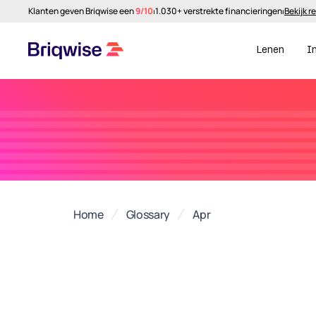
Klanten geven Briqwise een
9/10
⏐
1.030+ verstrekte financieringen
⏐
Bekijk r
Lenen
I
Home
Glossary
Apr