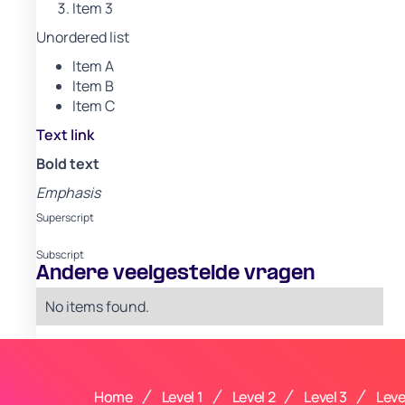
Item 3
Unordered list
Item A
Item B
Item C
Text link
Bold text
Emphasis
Superscript
Subscript
Andere veelgestelde vragen
No items found.
Home
Level 1
Level 2
Level 3
Leve