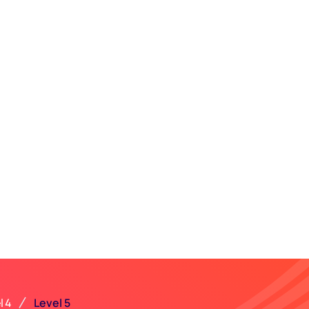
Level 5
l 4