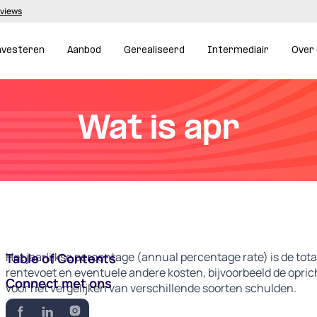
eviews
nvesteren
Aanbod
Gerealiseerd
Intermediair
Over
Wat is apr
Het jaarlijkse percentage (annual percentage rate) is de tot
Table of Contents
rentevoet en eventuele andere kosten, bijvoorbeeld de opric
Connect met ons
voor het vergelijken van verschillende soorten schulden.