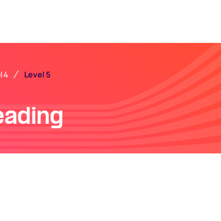
Level 5
l 4
eading