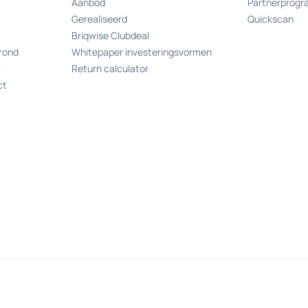
Aanbod
Partnerprog
Gerealiseerd
Quickscan
Briqwise Clubdeal
rond
Whitepaper investeringsvormen
w
Return calculator
ct