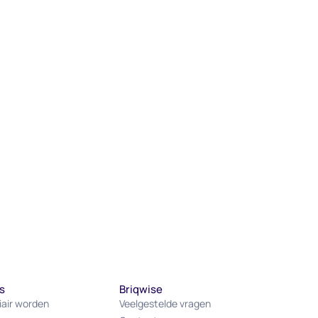
s
Briqwise
iair worden
Veelgestelde vragen