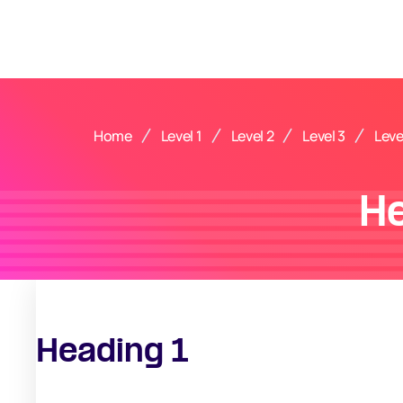
Home
Level 1
Level 2
Level 3
Leve
H
Heading 1