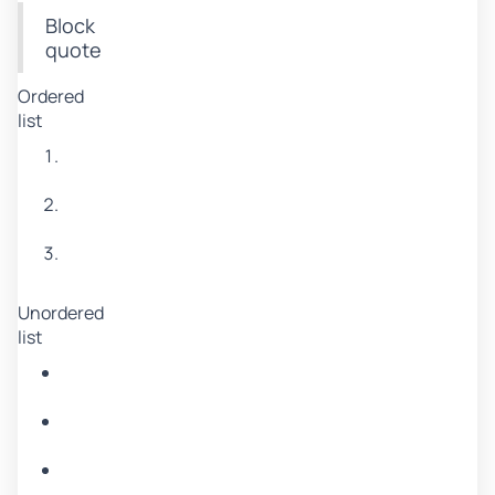
Block
quote
Ordered
list
Item
1
Item
2
Item
3
Unordered
list
Item
A
Item
B
Item
C