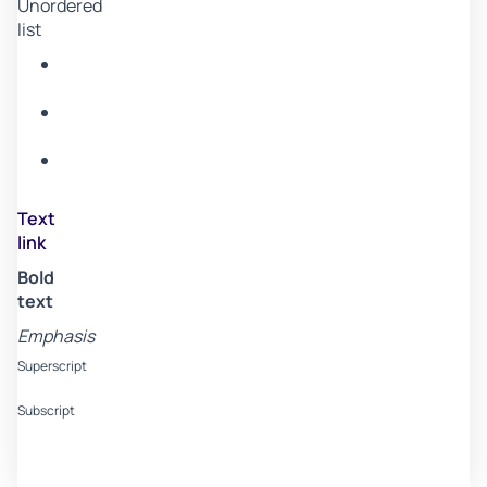
Unordered
list
Item
A
Item
B
Item
C
Text
link
Bold
text
Emphasis
Superscript
Subscript