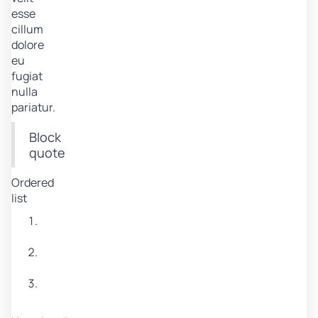
esse
cillum
dolore
eu
fugiat
nulla
pariatur.
Block
quote
Ordered
list
Item
1
Item
2
Item
3