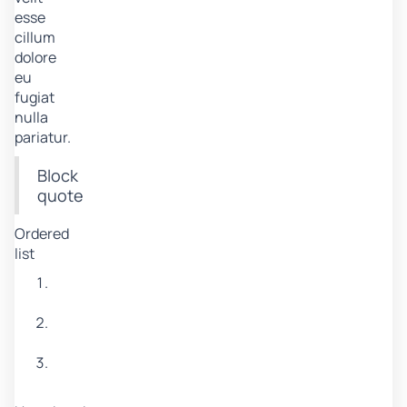
esse
cillum
dolore
eu
fugiat
nulla
pariatur.
Block
quote
Ordered
list
Item
1
Item
2
Item
3