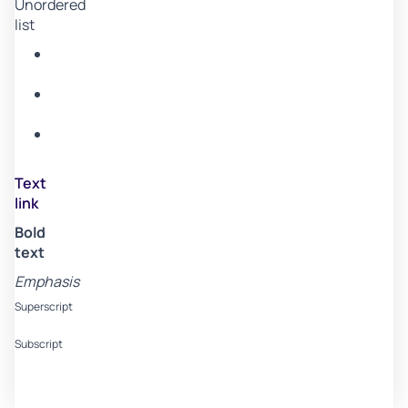
Unordered
list
Item
A
Item
B
Item
C
Text
link
Bold
text
Emphasis
Superscript
Subscript