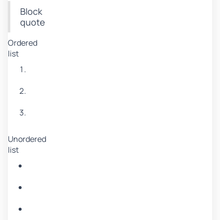
Block
quote
Ordered
list
Item
1
Item
2
Item
3
Unordered
list
Item
A
Item
B
Item
C