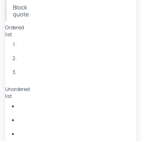
Block
quote
Ordered
list
Item
1
Item
2
Item
3
Unordered
list
Item
A
Item
B
Item
C