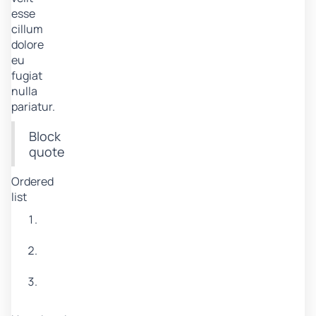
esse
cillum
dolore
eu
fugiat
nulla
pariatur.
Block
quote
Ordered
list
Item
1
Item
2
Item
3