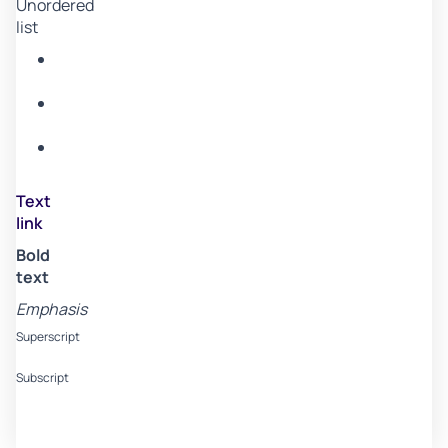
Unordered
list
Item
A
Item
B
Item
C
Text
link
Bold
text
Emphasis
Superscript
Subscript