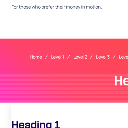
For those who prefer their money in motion.
Home
Level 1
Level 2
Level 3
Leve
H
Heading 1