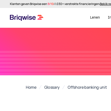
Klanten geven Briqwise een
9/10
⏐
1.030+ verstrekte financieringen
⏐
Bekijk r
Lenen
I
Home
Glossary
Offshore banking unit