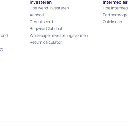
Investeren
Intermediair
Hoe werkt investeren
Hoe intermed
Aanbod
Partnerprog
Gerealiseerd
Quickscan
Briqwise Clubdeal
rond
Whitepaper investeringsvormen
w
Return calculator
ct