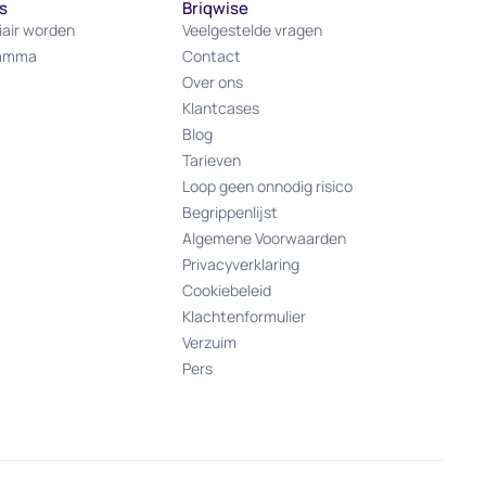
s
Briqwise
iair worden
Veelgestelde vragen
ramma
Contact
Over ons
Klantcases
Blog
Tarieven
Loop geen onnodig risico
Begrippenlijst
Algemene Voorwaarden
Privacyverklaring
Cookiebeleid
Klachtenformulier
Verzuim
Pers