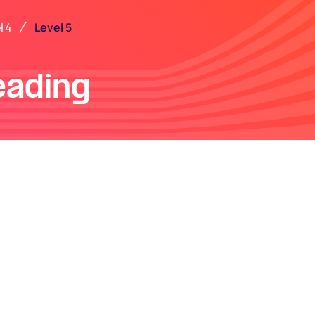
Level 5
l 4
eading