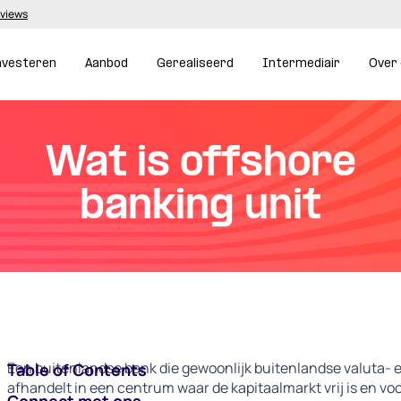
eviews
nvesteren
Aanbod
Gerealiseerd
Intermediair
Over
Wat is offshore
banking unit
Een buitenlandse bank die gewoonlijk buitenlandse valuta-
Table of Contents
afhandelt in een centrum waar de kapitaalmarkt vrij is en vo