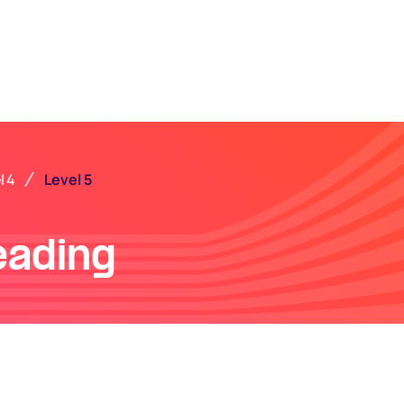
Level 5
l 4
eading