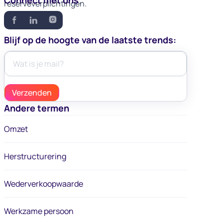
Connect met ons
reserveverplichtingen.
Blijf op de hoogte van de laatste trends:
Andere termen
Omzet
Herstructurering
Wederverkoopwaarde
Werkzame persoon