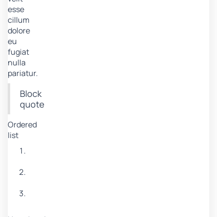
esse
cillum
dolore
eu
fugiat
nulla
pariatur.
Block
quote
Ordered
list
Item
1
Item
2
Item
3