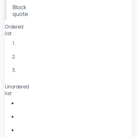
Block
quote
Ordered
list
Item
1
Item
2
Item
3
Unordered
list
Item
A
Item
B
Item
C