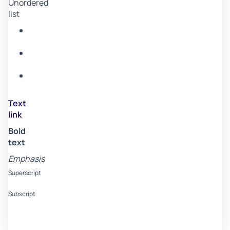
Unordered
list
Item
A
Item
B
Item
C
Text
link
Bold
text
Emphasis
Superscript
Subscript