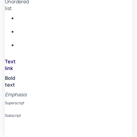
Unordered
list
Item
A
Item
B
Item
C
Text
link
Bold
text
Emphasis
Superscript
Subscript