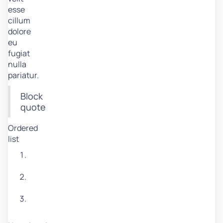
esse
cillum
dolore
eu
fugiat
nulla
pariatur.
Block
quote
Ordered
list
Item
1
Item
2
Item
3