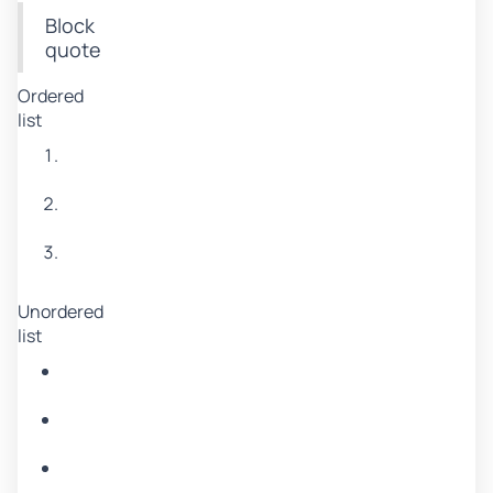
Block
quote
Ordered
list
Item
1
Item
2
Item
3
Unordered
list
Item
A
Item
B
Item
C