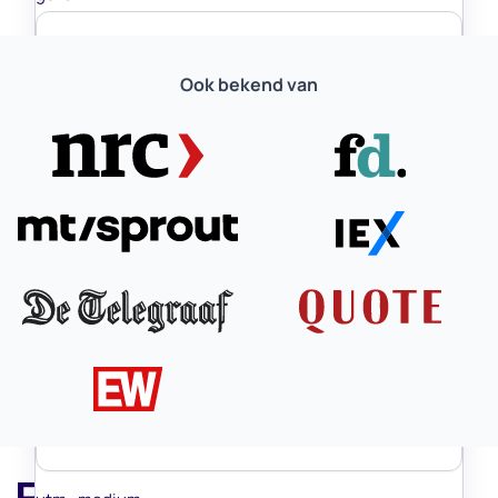
Ook bekend van
fbclid
ga
gid
utm_source