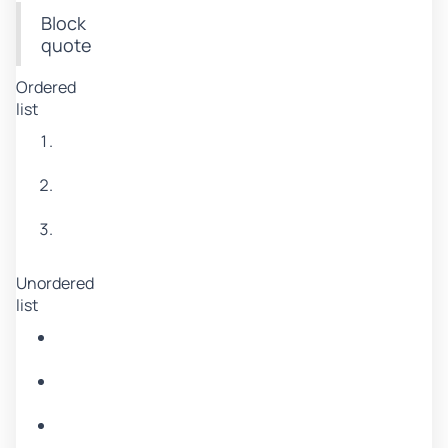
Block
quote
Ordered
list
Item
1
Item
2
Item
3
Unordered
list
Item
A
Item
B
Item
C