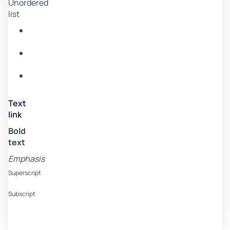
Unordered
list
Item
A
Item
B
Item
C
Text
link
Bold
text
Emphasis
Superscript
Subscript