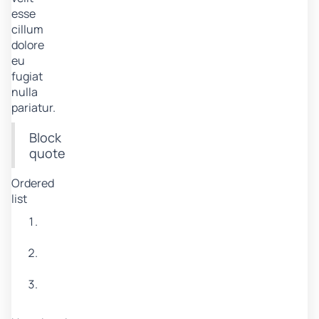
esse
cillum
dolore
eu
fugiat
nulla
pariatur.
Block
quote
Ordered
list
Item
1
Item
2
Item
3