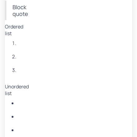
Block
quote
Ordered
list
Item
1
Item
2
Item
3
Unordered
list
Item
A
Item
B
Item
C