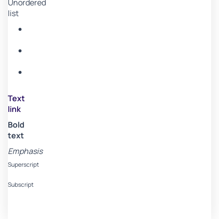
Unordered
list
Item
A
Item
B
Item
C
Text
link
Bold
text
Emphasis
Superscript
Subscript