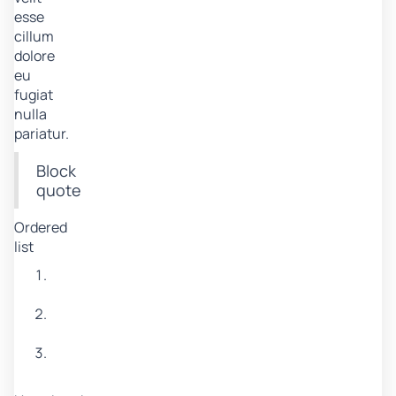
esse
cillum
dolore
eu
fugiat
nulla
pariatur.
Block
quote
Ordered
list
Item
1
Item
2
Item
3