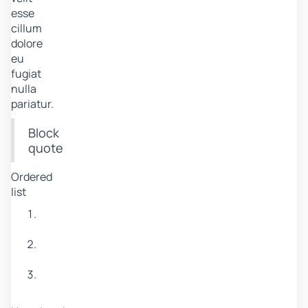
esse
cillum
dolore
eu
fugiat
nulla
pariatur.
Block
quote
Ordered
list
Item
1
Item
2
Item
3