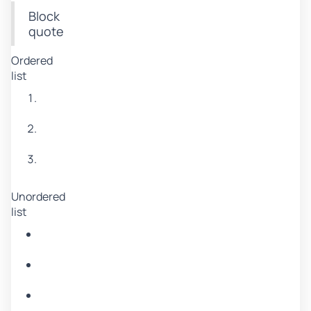
Block
quote
Ordered
list
Item
1
Item
2
Item
3
Unordered
list
Item
A
Item
B
Item
C