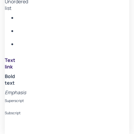
Unordered
list
Item
A
Item
B
Item
C
Text
link
Bold
text
Emphasis
Superscript
Subscript