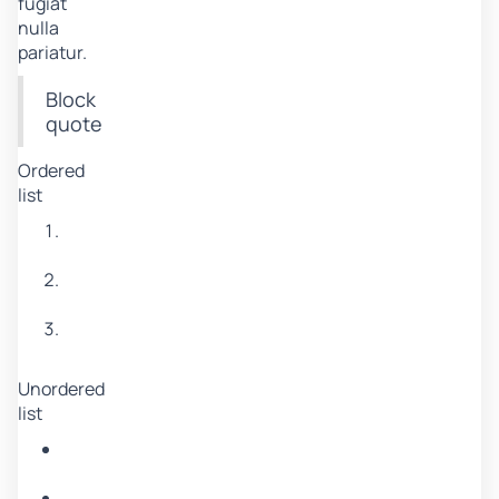
fugiat
nulla
pariatur.
Block
quote
Ordered
list
Item
1
Item
2
Item
3
Unordered
list
Item
A
Item