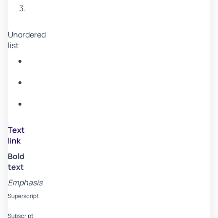
Item
3
Unordered
list
Item
A
Item
B
Item
C
Text
link
Bold
text
Emphasis
Superscript
Subscript