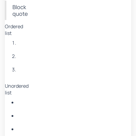
Block
quote
Ordered
list
Item
1
Item
2
Item
3
Unordered
list
Item
A
Item
B
Item
C