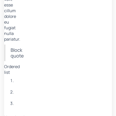
esse
cillum
dolore
eu
fugiat
nulla
pariatur.
Block
quote
Ordered
list
Item
1
Item
2
Item
3