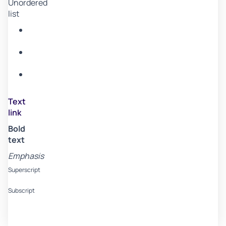
Unordered
list
Item
A
Item
B
Item
C
Text
link
Bold
text
Emphasis
Superscript
Subscript