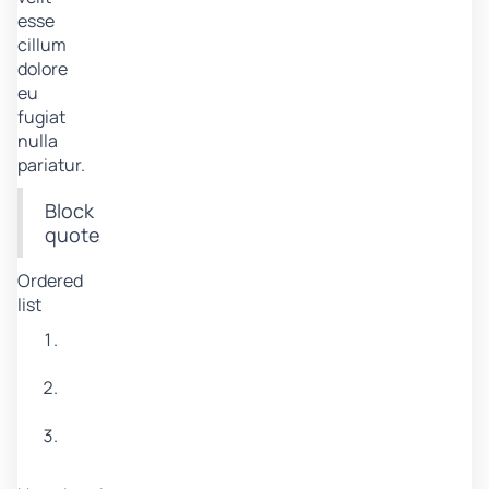
esse
cillum
dolore
eu
fugiat
nulla
pariatur.
Block
quote
Ordered
list
Item
1
Item
2
Item
3