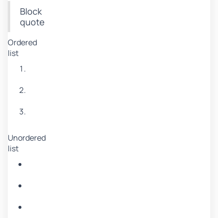
Block
quote
Ordered
list
Item
1
Item
2
Item
3
Unordered
list
Item
A
Item
B
Item
C