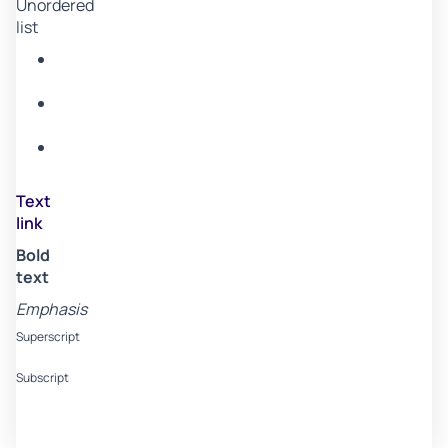
Unordered
list
Item
A
Item
B
Item
C
Text
link
Bold
text
Emphasis
Superscript
Subscript