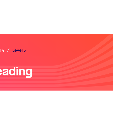
Level 5
l 4
eading