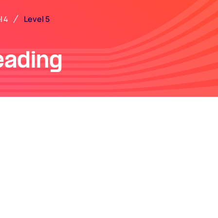
Level 5
l 4
eading