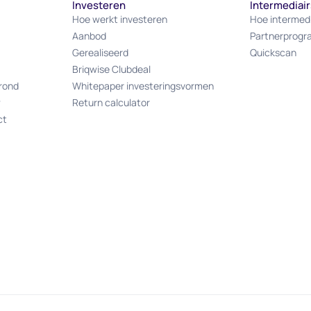
Investeren
Intermediair
Hoe werkt investeren
Hoe intermed
Aanbod
Partnerprog
Gerealiseerd
Quickscan
Briqwise Clubdeal
rond
Whitepaper investeringsvormen
w
Return calculator
ct