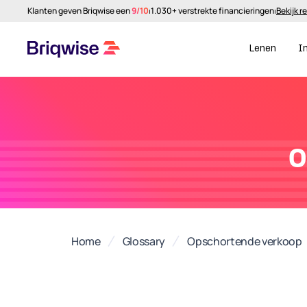
Klanten geven Briqwise een
9/10
⏐
1.030+ verstrekte financieringen
⏐
Bekijk r
Lenen
I
o
Home
Glossary
Opschortende verkoop