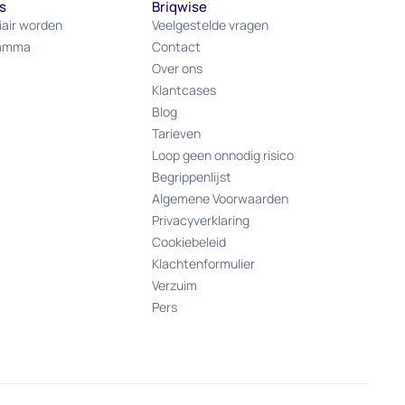
s
Briqwise
iair worden
Veelgestelde vragen
ramma
Contact
Over ons
Klantcases
Blog
Tarieven
Loop geen onnodig risico
Begrippenlijst
Algemene Voorwaarden
Privacyverklaring
Cookiebeleid
Klachtenformulier
Verzuim
Pers