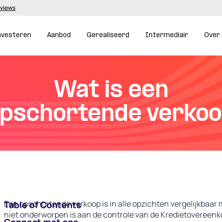
eviews
nvesteren
Aanbod
Gerealiseerd
Intermediair
Over
Wat is een
pschortende verko
Een opschortende verkoop is in alle opzichten vergelijkbaar 
Table of Contents
niet onderworpen is aan de controle van de Kredietoveree