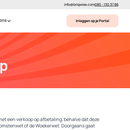
info@briqwise.com
085 - 130 37 86
Inloggen op je Portal
 ons
op
met een verkoop op afbetaling, behalve dat deze
nkomstenwet of de Woekerwet. Doorgaans gaat