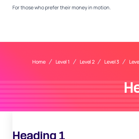
For those who prefer their money in motion.
Home
Level 1
Level 2
Level 3
Leve
H
Heading 1