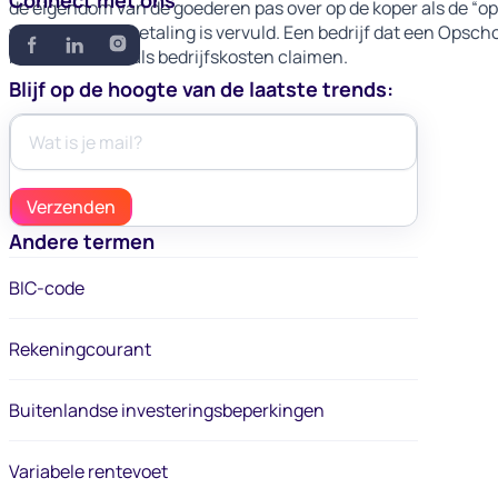
Connect met ons
de eigendom van de goederen pas over op de koper als de “o
volledige terugbetaling is vervuld. Een bedrijf dat een Op
betaalde rente als bedrijfskosten claimen.
Blijf op de hoogte van de laatste trends:
Andere termen
BIC-code
Rekeningcourant
Buitenlandse investeringsbeperkingen
Variabele rentevoet