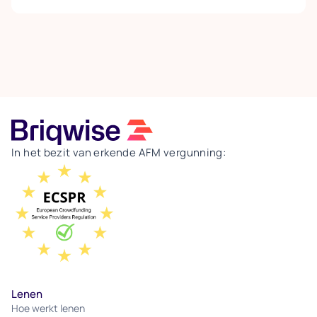
aflossingsverplichtingen, taxaties,
afsluitprovisies en verborgen kosten bij
vervroegde aflossing, het totale plaatje bepalen.
Een lagere rente gaat bovendien vaak samen met
strengere voorwaarden en minder flexibiliteit. Aan
de intermediair de taak om een eerlijke
vergelijking te maken waarin álle kosten
meetellen, zodat de ondernemer een keuze maakt
die past bij zijn doel: snelle en flexibele
financiering.
In het bezit van erkende AFM vergunning:
Lenen
Hoe werkt lenen