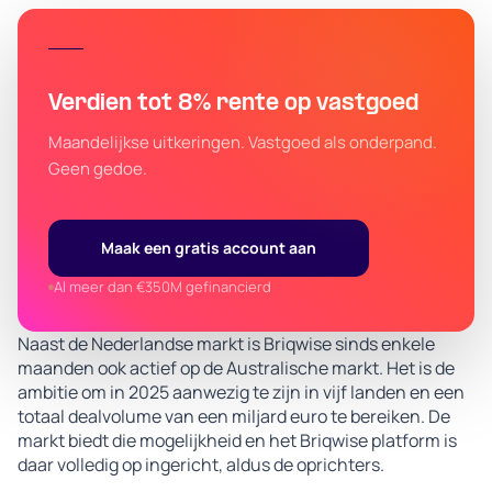
Verdien tot 8% rente op vastgoed
Maandelijkse uitkeringen. Vastgoed als onderpand.
Geen gedoe.
Maak een gratis account aan
Al meer dan €350M gefinancierd
Naast de Nederlandse markt is Briqwise sinds enkele
maanden ook actief op de Australische markt. Het is de
ambitie om in 2025 aanwezig te zijn in vijf landen en een
totaal dealvolume van een miljard euro te bereiken. De
markt biedt die mogelijkheid en het Briqwise platform is
daar volledig op ingericht, aldus de oprichters.