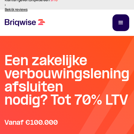
⏐
Bekijk reviews
Een zakelijke
verbouwingslening
afsluiten
nodig? Tot 70% LTV
Vanaf €100.000