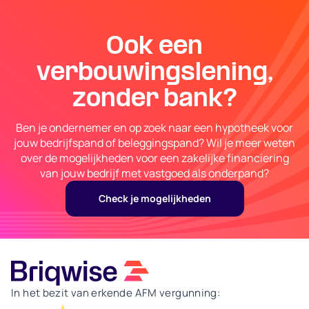
Ook een
verbouwingslening,
zonder bank?
Ben je ondernemer en op zoek naar een hypotheek voor
jouw bedrijfspand of beleggingspand? Wil je meer weten
over de mogelijkheden voor een zakelijke financiering
van jouw bedrijf met vastgoed als onderpand?
Check je mogelijkheden
In het bezit van erkende AFM vergunning: