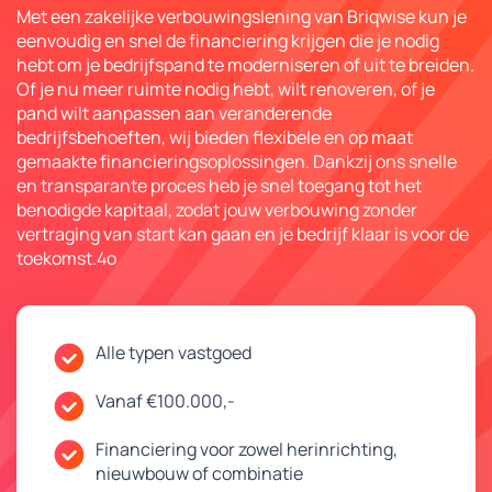
Met een zakelijke verbouwingslening van Briqwise kun je
eenvoudig en snel de financiering krijgen die je nodig
hebt om je bedrijfspand te moderniseren of uit te breiden.
Of je nu meer ruimte nodig hebt, wilt renoveren, of je
pand wilt aanpassen aan veranderende
bedrijfsbehoeften, wij bieden flexibele en op maat
gemaakte financieringsoplossingen. Dankzij ons snelle
en transparante proces heb je snel toegang tot het
benodigde kapitaal, zodat jouw verbouwing zonder
vertraging van start kan gaan en je bedrijf klaar is voor de
toekomst.4o
Alle typen vastgoed
Vanaf €100.000,-
Financiering voor zowel herinrichting,
nieuwbouw of combinatie