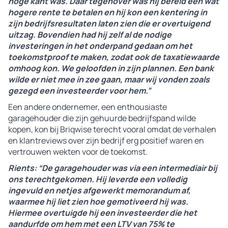
hoge kant was. Daar tegenover was hij bereid een wat
hogere rente te betalen en hij kon een kentering in
zijn bedrijfsresultaten laten zien die er overtuigend
uitzag. Bovendien had hij zelf al de nodige
investeringen in het onderpand gedaan om het
toekomstproof te maken, zodat ook de taxatiewaarde
omhoog kon. We geloofden in zijn plannen. Een bank
wilde er niet mee in zee gaan, maar wij vonden zoals
gezegd een investeerder voor hem.”
Een andere ondernemer, een enthousiaste
garagehouder die zijn gehuurde bedrijfspand wilde
kopen, kon bij Briqwise terecht vooral omdat de verhalen
en klantreviews over zijn bedrijf erg positief waren en
vertrouwen wekten voor de toekomst.
Rients: “De garagehouder was via een intermediair bij
ons terechtgekomen. Hij leverde een volledig
ingevuld en netjes afgewerkt memorandum af,
waarmee hij liet zien hoe gemotiveerd hij was.
Hiermee overtuigde hij een investeerder die het
aandurfde om hem met een LTV van 75% te