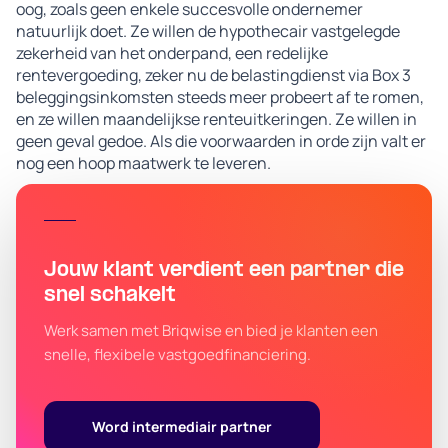
oog, zoals geen enkele succesvolle ondernemer
natuurlijk doet. Ze willen de hypothecair vastgelegde
zekerheid van het onderpand, een redelijke
rentevergoeding, zeker nu de belastingdienst via Box 3
beleggingsinkomsten steeds meer probeert af te romen,
en ze willen maandelijkse renteuitkeringen. Ze willen in
geen geval gedoe. Als die voorwaarden in orde zijn valt er
nog een hoop maatwerk te leveren.
Jouw klant verdient een partner die
snel schakelt
Werk samen met Briqwise en bied je klanten een
snelle, flexibele vastgoedfinanciering.
Word intermediair partner