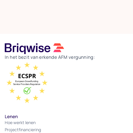
afsluitprovisies en verborgen kosten bij
vervroegde aflossing, het totale plaatje bepalen.
Een lagere rente gaat bovendien vaak samen met
strengere voorwaarden en minder flexibiliteit. Aan
de intermediair de taak om een eerlijke
vergelijking te maken waarin álle kosten
meetellen, zodat de ondernemer een keuze maakt
die past bij zijn doel: snelle en flexibele
financiering.
In het bezit van erkende AFM vergunning:
Lenen
Hoe werkt lenen
Projectfinanciering