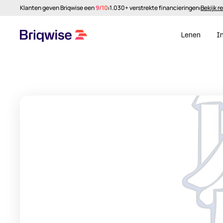
Klanten geven Briqwise een
9/10
⏐
1.030+ verstrekte financieringen
⏐
Bekijk r
Lenen
I