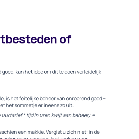
itbesteden of
goed, kan het idee om dit te doen verleidelijk
 is het feitelijke beheer van onroerend goed –
t het sommetje er ineens zo uit:
urtarief * tijd in uren kwijt aan beheer) =
schien een makkie. Vergist u zich niet: in de
ar zeker geen
passieve
. Het zoeken naar