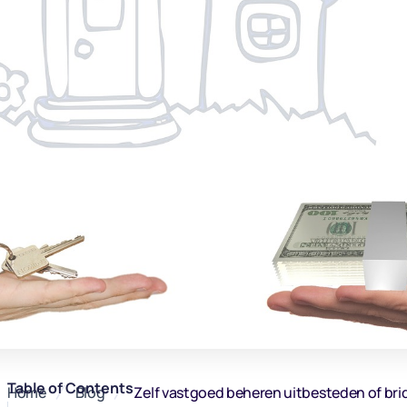
Table of Contents
Home
Blog
Zelf vastgoed beheren uitbesteden of bri