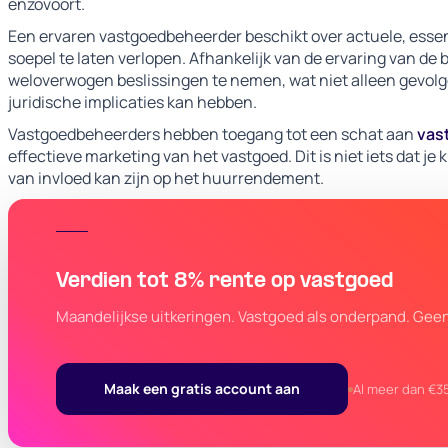
enzovoort.
Een ervaren vastgoedbeheerder beschikt over actuele, essenti
soepel te laten verlopen. Afhankelijk van de ervaring van d
weloverwogen beslissingen te nemen, wat niet alleen gevol
juridische implicaties kan hebben.
Vastgoedbeheerders hebben toegang tot een schat aan
vas
effectieve marketing van het vastgoed. Dit is niet iets dat je
van invloed kan zijn op het huurrendement.
Verdien tot 8% rente op vastgoed
Maandelijkse uitkeringen. Vastgoed als onderpand. Gee
Maak een gratis account aan
Al meer dan €3