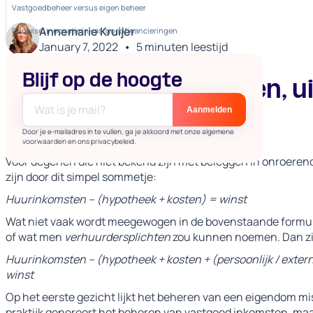
Vastgoedbeheer versus eigen beheer
Annemarie Kruijer
Briqwise: innovatie in vastgoedfinancieringen
January 7, 2022
•
5
minuten leestijd
Blijf op de hoogte
Zelf vastgoed beheren, u
Briqwise?
Door je e-mailadres in te vullen, ga je akkoord met onze algemene
voorwaarden en ons privacybeleid.
Voor degenen die niet bekend zijn met beleggen in onroerend 
zijn door dit simpel sommetje:
Huurinkomsten – (hypotheek + kosten) = winst
Wat niet vaak wordt meegewogen in de bovenstaande formule,
of wat men
verhuurdersplichten
zou kunnen noemen. Dan zie
Huurinkomsten – (hypotheek + kosten + (persoonlijk / extern u
winst
Op het eerste gezicht lijkt het beheren van een eigendom mis
praktijk genereert het beheren van vastgoed inkomsten, ma